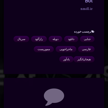
Bot
nmdl.ir
برچسب‌ خورده
جنایی
دانلود
دوبله
رازآلود
سریال
فارسی
ماجراجویی
مموریست
هیجان‌انگیز
یادآور
دیدگاه‌ها