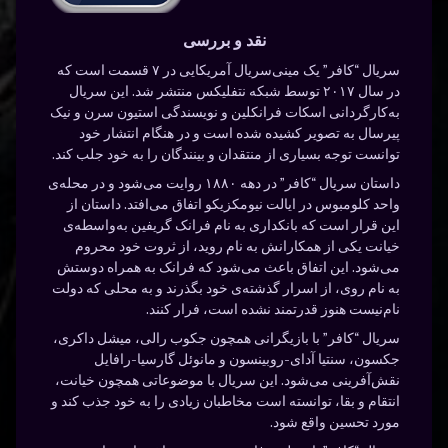
نقد و بررسی
سریال “کافر” یک مینی‌سریال آمریکایی در ۷ قسمت است که
در سال ۲۰۱۷ توسط شبکه نتفلیکس منتشر شد. این سریال
به‌کارگردانی اسکات فرانکلین و نویسندگی استیون سرن و نیک
پیرسال به تصویر کشیده شده است و در هنگام انتشار خود
توانست توجه بسیاری از منتقدان و بینندگان را به خود جلب کند.
داستان سریال “کافر” در دهه ۱۸۸۰ روایت می‌شود و در محله‌ی
واحد کلومبوس در ایالت نیومکزیکو اتفاق می‌افتد. داستان از
این قرار است که بانکداری به نام فرانک گریفین به‌واسطه‌ی
خیانت یکی از همکارانش به نام روید، از ثروت خود محروم
می‌شود. این اتفاق باعث می‌شود که فرانک به همراه دوستش
به نام روی، از اسرار گذشته‌ی خود بگذرند و به محلی که دولت
نام‌نیست هنوز قدرتمند نشده است، فرار کنند.
سریال “کافر” با بازیگرانی همچون جکوب رالی، میشل داکری،
جکسون، سنتیا آدای-روبینسون و مانوئل گارسیا-رافایل
نقش‌آفرینی می‌شود. این سریال با موضوعاتی همچون خیانت،
انتقام و بقا، توانسته است مخاطبان زیادی را به خود جذب کند و
مورد تحسین واقع شود.