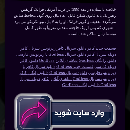
خلاصه داستان:
در دهه 1880 در غرب آمریکا، فرانک گریفین،
رهبر یک باند قانون شکن قاتل، به دنبال روی گود، محافظ سابق
می‌گردد. تعقیب و گریز فرانک او را به لا بل، نیومکزیکو می برد
– شهری که پس از یک فاجعه معدنی تقریباً به طور کامل
توسط زنان ساکن شده است.
قسمت جدید کافر
دانلود سریال کافر
زیرنویس سریال کافر
دوبله سریال کافر
دانلود سریال Godless با زیرنویس فارسی
دانلود رایگان Godless
تماشای آنلاین Godless
دانلود کافر
دوبله فارسی
قسمت جدید Godless
دانلود سریال کافر با
زیرنویس فارسی
دانلود سریال Godless
دانلود رایگان کافر
زیرنویس سریال Godless
تماشای آنلاین کافر
دوبله سریال
Godless دانلود رایگان Godless