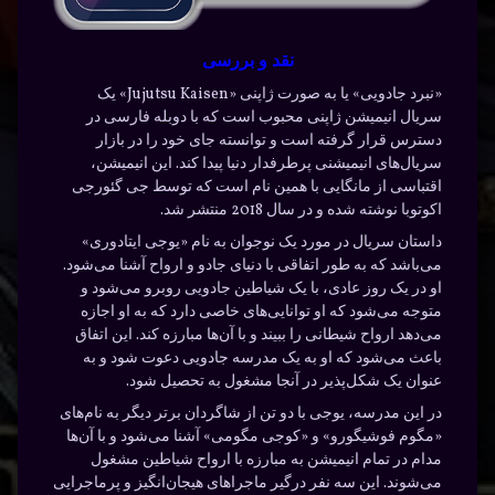
نقد و بررسی
«نبرد جادویی» یا به صورت ژاپنی «Jujutsu Kaisen» یک
سریال انیمیشن ژاپنی محبوب است که با دوبله فارسی در
دسترس قرار گرفته است و توانسته جای خود را در بازار
سریال‌های انیمیشنی پرطرفدار دنیا پیدا کند. این انیمیشن،
اقتباسی از مانگایی با همین نام است که توسط جی گئورجی
اکوتوبا نوشته شده و در سال 2018 منتشر شد.
داستان سریال در مورد یک نوجوان به نام «یوجی ایتادوری»
می‌باشد که به طور اتفاقی با دنیای جادو و ارواح آشنا می‌شود.
او در یک روز عادی، با یک شیاطین جادویی روبرو می‌شود و
متوجه می‌شود که او توانایی‌های خاصی دارد که به او اجازه
می‌دهد ارواح شیطانی را ببیند و با آن‌ها مبارزه کند. این اتفاق
باعث می‌شود که او به یک مدرسه جادویی دعوت شود و به
عنوان یک شکل‌پذیر در آنجا مشغول به تحصیل شود.
در این مدرسه، یوجی با دو تن از شاگردان برتر دیگر به نام‌های
«مگوم فوشیگورو» و «کوجی مگومی» آشنا می‌شود و با آن‌ها
مدام در تمام انیمیشن به مبارزه با ارواح شیاطین مشغول
می‌شوند. این سه نفر درگیر ماجراهای هیجان‌انگیز و پرماجرایی