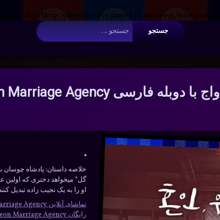
 Argument #2 ($wp_query) must be passed by reference, value given i
جستجو برای:
Flower Crew: Joseon Marriage Agency
خلاصه داستان:
پادشاه چوسان به 
گل” میخواهد دختری که اولین عش
او را به یک نجیب زاده تبدیل کنن
تماشای آنلاین Flower Crew: Joseon Marriage Agency
رایگان Flower Crew: Joseon Marriage Agency