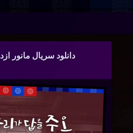
n
/www/wwwroot/nmdl.ir/wp-includes/class-wp-hook.php
on line
341
فتن
ه
آرشیو
حتوا
دانلود سریال مانور ازدواج با دوبله فارسی 