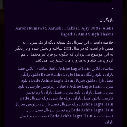
بازیگران
Aarohi Kumawat
،
Aarushi Thakkar
،
Ajay Dutta
،
Alefia
Kapadia
،
Amit Singh Thakur
خلاصه داستان:
این سریال یک نسخه دیگه از یک سریال به
همین نام است که در سال 2011 ساخته و پخش شده و بار دیگر
به این موضوع می‌پردازد که چگونه دو فرد غیرمحتمل با هم
ازدواج می‌کنند و به مرور زمان عشق پیدا می‌کنند.
تماشای آنلاین Bade Achhe Lagte Hain
تماشای آنلاین فصل
باران
دانلود رایگان Bade Achhe Lagte Hain
دانلود رایگان
فصل باران
دانلود سریال Bade Achhe Lagte Hain
دانلود
سریال Bade Achhe Lagte Hain با زیرنویس فارسی
دانلود
سریال فصل باران
دانلود سریال فصل باران با زیرنویس
فارسی
دانلود فصل باران دوبله فارسی
دوبله سریال Bade
Achhe Lagte Hain
دوبله سریال فصل باران
زیرنویس سریال
Bade Achhe Lagte Hain
زیرنویس سریال فصل باران
قسمت جدید Bade Achhe Lagte Hain
قسمت جدید فصل
باران