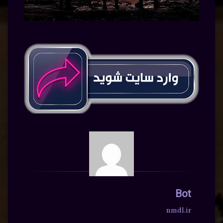
Bot
nmdl.ir