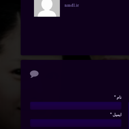
nmdl.ir
نام
*
ایمیل
*