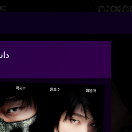
n
/www/wwwroot/nmdl.ir/wp-includes/class-wp-hook.php
on line
341
فتن
ه
آرشیو
حتوا
دانل