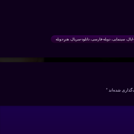
ایال، سینمایی، دوبله-فارسی، دانلود-سریال، هنرِ-دوبله
گذاری شده‌اند
*