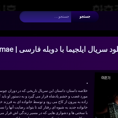
 Argument #2 ($wp_query) must be passed by reference, value given i
جستجو برای:
ود سریال ایلجیما با دوبله فارسی | Iljimae
خلاصه داستان:
داستان این سریال تاریخی که در دوران چوس
مورد غضب و خشم پادشاه قرار می گیرد و به دستور او باید 
زاده به بیرون از کاخ می رود و توسط خانواده ای به فرزند خوا
خانواده جدید به شیوه ای رفتار کند تا بتواند رضایت آنها را 
با سختی ها و دشواری هایی که در مسیر زندگی اش قرار می گیرد 