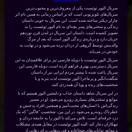
سریال الیور توئیست یکی از معروف‌ترین و محبوب‌ترین
سریال‌های تلویزیونی است که بر اساس رمانی به همین نام اثر
چارلز دیکنز ساخته شده است. این سریال به خوبی داستان
زندگی و سختی‌های پسر بچه‌ای به نام الیور توئیست را به
تصویر کشیده است. داستان این سریال در لندن قرن نوزدهم
جریان دارد و درباره‌ی زندگی الیور است که بعد از مرگ
والدینش توسط گروهی از دزدان برده می‌شود و در نهایت به
خودش در می‌یابد.
سریال الیور توئیست با دوبله فارسی نیز برای علاقمندان به این
سریال دسترسی بهتری فراهم کرده است. دوبله فارسی این
سریال باعث شده تا بیشتر مردم ایرانی نیز از داستان
شگفت‌انگیز و پرماجرا الیور توئیست لذت ببرند و با
شخصیت‌های زنده و پویا آن همدردی کنند.
در این سریال شاهد داستان جذاب و دلنشین الیور هستیم که با
موانع و سختی‌های بسیاری روبرو می‌شود. او در مسیر
زندگی‌اش با انسان‌های محبت‌آمیز و همچنین افراد بدجنس و
خطرناک روبه‌رو می‌شود. در این بین، شخصیتِ “فاگین” که یک
دزد حرفه‌ای است، تلاش می‌کند تا الیور را به جامعه دزدان و
تبهکاران دچار کند. البته الیور توئیست در مقابل همه‌ی مشکلات
و موانع، توانایی‌های شجاعانه و قدرت‌هایی برای رهایی از