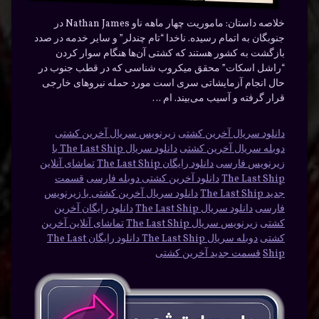
خلاصه داستان:
ماموریت چهار ماهه ناو Nathan James در
جنوبگان به اتمام رسیده. ناخدا “تام چندلر” و سایر خدمه در صدد
بازگشت به کشور هستند که کشتی آن‌ها هنگام سوار کردن
“راشل اسکات” محقق میکروب شناسی که در قطب جنوب در
حال انجام آزمایشاتی سری است مورد حمله نیروهای خارجی
قرار گرفته و آسیب می‌بیند. ام …
دانلود سریال آخرین کشتی
زیرنویس سریال آخرین کشتی
دوبله سریال آخرین کشتی
دانلود سریال The Last Ship با
زیرنویس فارسی
دانلود رایگان The Last Ship
تماشای آنلاین
The Last Ship
دانلود آخرین کشتی دوبله فارسی
قسمت
جدید The Last Ship
دانلود سریال آخرین کشتی با زیرنویس
فارسی
دانلود سریال The Last Ship
دانلود رایگان آخرین
کشتی
زیرنویس سریال The Last Ship
تماشای آنلاین آخرین
کشتی
دوبله سریال The Last Ship دانلود رایگان The Last
Ship
قسمت جدید آخرین کشتی