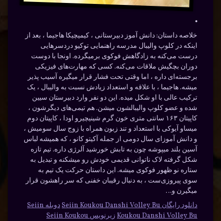
خلاصه داستان:
دانش آموز دبیرستانی ، کیمیچیکا هاجیما ، بعد از
اینکه در کلوپ والیبال مدرسه راهنمایی توکیو دردسرهایی
درست می‌کنه به زادگاهش فوکوی برمیگرده. اونجا با دوست
دوران بچگیش ملاقات می‌کنه. کسی که مهارت‌های فیزیکی
برجسته‌ای داره ، اما وقتی تحت فشار قرار میگیره آسیب پذیر
میشه. هاجیما ، با علاقه و استعداد زیادش نسبت به والیبال ، یک
ترکیب عالی با او شکل میده. این دو نفر وارد دبیرستان سیین
شده و عضو کلوپ والیبالشون میشن. هم تیمی‌های دیگرشون ،
کاپیتان ۱۶۳ سانتی متری خون گرم شینیچیرو اودا ، کاپیتان دوم
میساو آیوکی با استعداد و تند زبون همراه با زوج سال سومیش ،
و دانش آموزای سال دومی از جمله آکیتو کانو ، که همیشه لباس
آسین بلند میپوشه چون به تابش خورشید آلرژی داره. تیم تازه
شکل گرفته لاک ناتوانی قدیمی خودش رو میشکنه و تبدیل به
ستاره نو ظهور فوکوی میشه. این داستان حرکت یک تیم به
سوی پیروزی‌ست ، به دنبال رقیبان خفنی که سر راهشون قرار
میگیرن و…
دانلود رایگان Seiin Koukou Danshi Volley Bu
دوبله Seiin
Koukou Danshi Volley Bu
زیرنویس Seiin Koukou