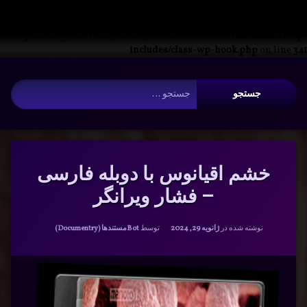
Warning
: __search_by_title_only(): Argument #2 ($wp_query) must
be passed by reference, value given in
/www/wwwroot/nmdl.ir/wp-
includes/class-wp-hook.php
on line
341
فتن
آرشیو
ه
جستجو برای:
حتوا
خشم اقیانوس با دوبله فارسی
– فشار ویرانگر
دسته بندی ها:
نوشته شده در
ژانویه 29, 2024
توسط
Bot
مستندها (Documentry)