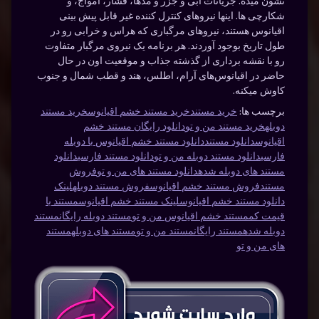
نشون میده. جریانات آبی و جزر و مدها، فشار، امواج، و
شکارچی ها. اینها نیروهای کنترل کننده غیر قابل پیش بینی
اقیانوس هستند، نیروهای مرگباری که هراس و خرابی رو در
طول تاریخ بوجود آوردند. هر برنامه یک نیروی مرگبار متفاوت
رو با نقشه برداری از گذشته جذاب و موقعیت اون در حال
حاضر در اقیانوس‌های آرام، اطلس، هند و قطب شمال و جنوب
کاوش میکنه.
برچسب ها:
خرید مستند
خرید مستند خشم اقیانوس
خرید مستند
دوبله
خرید مستند من و تو
دانلود رایگان مستند خشم
اقیانوس
دانلود مستند
دانلود مستند خشم اقیانوس با دوبله
فارسی
دانلود مستند دوبله من و تو
دانلود مستند فارسی
دانلود
مستند های دوبله شده
دانلود مستند های من و تو
فروش
مستند
فروش مستند خشم اقیانوس
فروش مستند دوبله
لینک
دانلود مستند خشم اقیانوس
لینک مستند خشم اقیانوس
مستند با
قیمت کم
مستند خشم اقیانوس من و تو
مستند دوبله رایگان
مستند
دوبله شده
مستند رایگان
مستند من و تو
مستند های دوبله
مستند
های من و تو