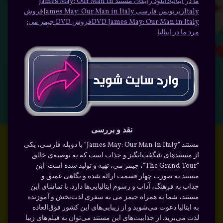
ما در ایتالیا
دانلود رایگان مستند James May: Our Man in
Italy
زیرنویس فارسی James May: Our Man in Italy
فروش
DVD James May: Our Man in Italy
فروش DVD جیمز می:
مرد ما در ایتالیا
نقد و بررسی
مستند “James May: Our Man in Italy” با دوبله فارسی، یکی
از مستندهای شگفت‌انگیز و جذاب است که به توصیه‌ی خالق
“The Grand Tour”، جیمز می، تهیه و تولید شده است. این
مستند به صورت چهار قسمت ارائه شده و نگاهی عمیق و
جذاب به فرهنگ، آداب و رسوم ایتالیایی‌ها دارد. با تماشای این
مستند، شما به همراه جیمز می به سفری لذت‌بخش و آموزنده
به ایتالیا دعوت می‌شوید و از زیبایی‌های این کشور فوق‌العاده
لذت می‌برید. از جذابیت‌های این مستند می‌توان به فیلم‌های زیبا