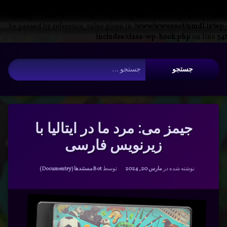
Warning
: __search_by_title_only(): Argument #2 ($wp_query) must
be passed by reference, value given in
/www/wwwroot/nmdl.ir/wp-
includes/class-wp-hook.php
on line
341
فتن
آرشیو
ه
جستجو برای:
حتوا
جیمز می: مرد ما در ایتالیا با
زیرنویس فارسی
دسته بندی ها:
نوشته شده در
مارس 20, 2024
توسط
Bot
مستندها (Documentry)