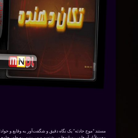
مستند “موج حادثه” یک نگاه دقیق و شگفت‌آور به وقایع و حوادث
معمولاً از آن‌ها در رسانه‌ها می‌شنویم و می‌بینیم، به طور جامع 