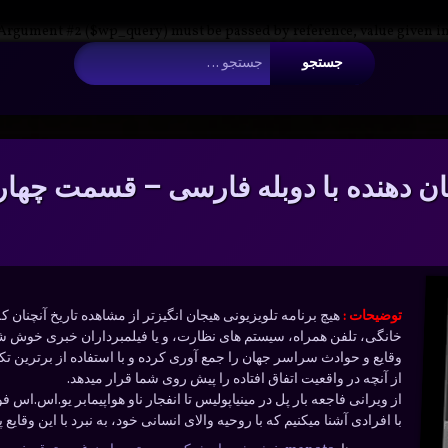
 Argument #2 ($wp_query) must be passed by reference, value given i
جستجو برای:
ان دهنده با دوبله فارسی – قسمت چهار
توضیحات :
هیچ برنامه تلویزیونی هیجان انگیزتر از مشاهده تاریخ آنچنان ک
خانگی، تلفن همراه، سیستم های نظارت، و یا فیلمبرداران خبری خوش ش
وقایع و حوادث سراسر جهان را جمع آوری کرده و با استفاده از برترین
از آنچه در واقعیت اتفاق افتاده را پیش روی شما قرار میدهد.
از ویرانی فاجعه بار پل در مینیاپولیس تا انفجار ناو هواپیمابر یو.اس.اس 
با افرادی آشنا میکنیم که با روحیه والای انسانی خود، به نبرد با این وقایع 