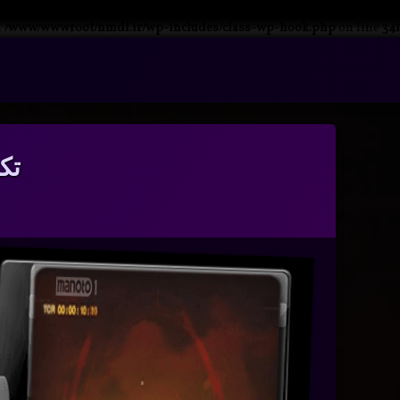
n
/www/wwwroot/nmdl.ir/wp-includes/class-wp-hook.php
on line
341
فتن
ه
آرشیو
حتوا
تک