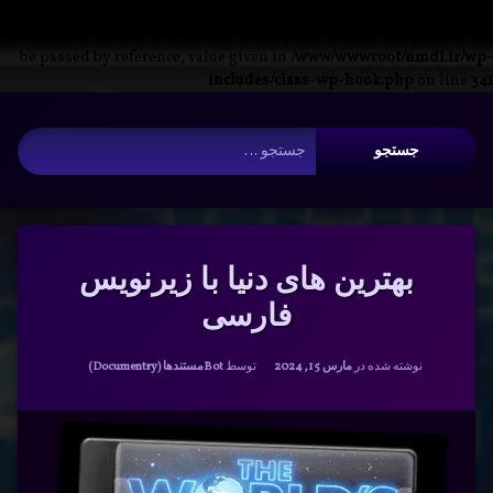
Warning
: __search_by_title_only(): Argument #2 ($wp_query) must
be passed by reference, value given in
/www/wwwroot/nmdl.ir/wp-
includes/class-wp-hook.php
on line
341
فتن
آرشیو
ه
جستجو برای:
حتوا
بهترین های دنیا با زیرنویس
فارسی
دسته بندی ها:
نوشته شده در
مارس 15, 2024
توسط
Bot
مستندها (Documentry)