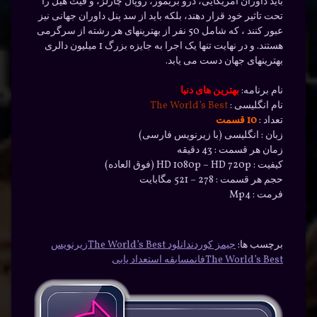
باید داوران آمریکایی، درو بریمور، روپال چارلز، و فیث هیل را
تحت تاثیر خود قرار دهند، بلکه باید از سد پنل داوران جهانی نیز
عبور کنند ، که شامل 50 نفر از بهترینهای هر رشته از سرگرمی
هستند. و در نهایت تنها یک اجرا به جایزه بزرگ 1 میلیون دالری
بهترینهای جهان دست می یابد.
نام برنامه:
بهترین های دنیا
نام انگلیسی :
The World’s Best
تعداد :
10 قسمت
زبان : انگلیسی (با زیرنویس فارسی)
زمان هر قسمت : 43 دقیقه
کیفیت : HD 1080p – HD 720p (فوق العاده)
حجم هر قسمت : 278 – 521 مگابایت
فرمت : Mp4
برچسب ها:
جیمز کوردن
دانلود The World’s Best
زیرنویس
The World’s Best
فان
مسابقه استعداد یابی