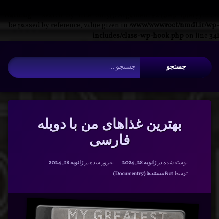
Warning
: __search_by_title_only(): Argument #2 ($wp_query) must
be passed by reference, value given in
/www/wwwroot/nmdl.ir/wp-
includes/class-wp-hook.php
on line
341
فتن
آرشیو
ه
جستجو برای:
حتوا
بهترین غذاهای من با دوبله
فارسی
نوشته شده در
ژانویه 28, 2024
به روز شده در
ژانویه 28, 2024
دسته بندی ها:
توسط
Bot
مستندها (Documentry)