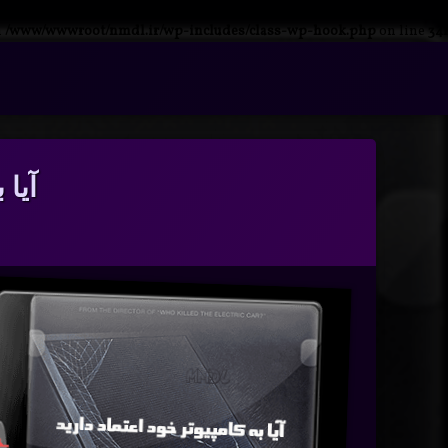
n
/www/wwwroot/nmdl.ir/wp-includes/class-wp-hook.php
on line
341
فتن
ه
آرشیو
حتوا
آیا 