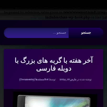
Warning
: __search_by_title_only(): Argument #2 ($wp_query) must
be passed by reference, value given in
/www/wwwroot/nmdl.ir/wp-
includes/class-wp-hook.php
on line
341
فتن
آرشیو
ه
جستجو برای:
حتوا
آخر هفته با گربه های بزرگ با
دوبله فارسی
دسته بندی ها:
نوشته شده در
مارس 16, 2024
توسط
Bot
مستندها (Documentry)