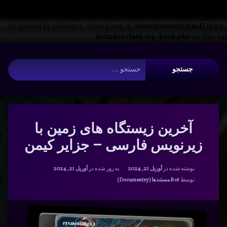
Warning
: __search_by_title_only(): Argument #2 ($wp_query) must
be passed by reference, value given in
/www/wwwroot/nmdl.ir/wp-
includes/class-wp-hook.php
on line
341
فتن
آرشیو
ه
جستجو برای:
حتوا
آخرین زیستگاه های زمین با
زیرنویس فارسی – جزایر کیمن
نوشته شده در
آوریل 21, 2024
به روز شده در
آوریل 21, 2024
دسته بندی ها:
توسط
Bot
مستندها (Documentry)