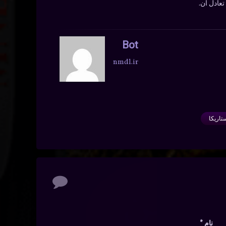
عادل آن.
Bot
nmdl.ir
نام
*