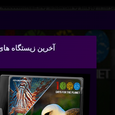
n
/www/wwwroot/nmdl.ir/wp-includes/class-wp-hook.php
on line
341
فتن
ه
آرشیو
حتوا
آخرین زیستگاه های