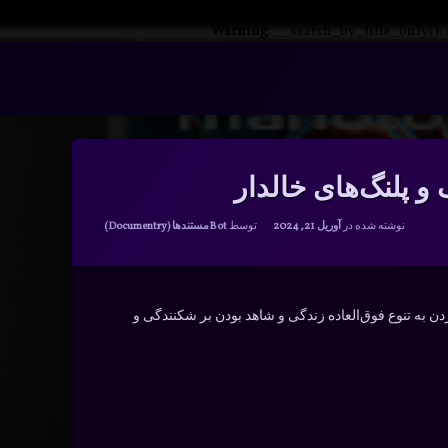
Warning
: __search_by_title_only():
 پلنگ‌های خالدار
دسته بندی ها:
نوشته شده در
آوریل 21, 2024
توسط
Bot
مستندها (Documentry)
 به تنوع فوق‌العاده زندگی‌ و شاهد بودن بر شکنندگی و