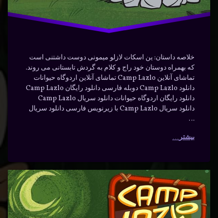
خلاصه داستان: ین اسکات لازلو میمونی دوست داشتنی است
که بهمراه دوستان خود راج و کلام به گردش تابستانی می روند.
تماشای آنلاین Camp Lazlo تماشای آنلاین اردوگاه حیوانات
دانلود Camp Lazlo دوبله فارسی دانلود رایگان Camp Lazlo
دانلود رایگان اردوگاه حیوانات دانلود سریال Camp Lazlo
دانلود سریال Camp Lazlo با زیرنویس فارسی دانلود سریال
…
بیشتر
دانلود
برچسب‌
دیدگاهتان
خورده
سریال
رهٔ
ن
return 10
Camp
ود
د
comma
ال
separated