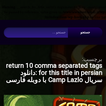
Warning
: __search_by_title_only(): Argument #2 ($wp_query) must
be passed by reference, value given in
/www/wwwroot/nmdl.ir/wp-
includes/class-wp-hook.php
on line
341
فتن
آرشیو
ه
جستجو برای:
حتوا
برچسب:
return 10 comma separated tags
for this title in persian :دانلود
سریال Camp Lazlo با دوبله فارسی
دانلود
برچسب‌
دیدگاهتان
خورده