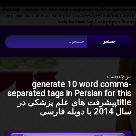
Warning
: __search_by_title_only(): Argument #2 ($wp_query) must
be passed by reference, value given in
/www/wwwroot/nmdl.ir/wp-
includes/class-wp-hook.php
on line
341
فتن
آرشیو
ه
جستجو برای:
حتوا
برچسب:
generate 10 word comma-
separated tags in Persian for this
titleپیشرفت های علم پزشکی در
سال 2014 با دوبله فارسی
پیشرفت
برچسب‌