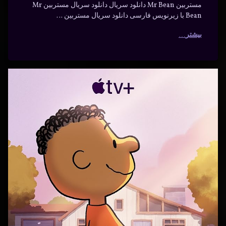
مستربین Mr Bean دانلود سریال دانلود سریال مستربین Mr
Bean با زیرنویس فارسی دانلود سریال مستربین …
بیشتر
دانلود
برچسب‌
دیدگاهتان
خورده
فیلم
رهٔ
ن
انیمیشن
Snoopy
ود
د
م
خانه
Presents:
Sno
Presen
Welcome
خوش
Welc
آمدید
Ho
Home,
Frank
دانلود
Franklin
نویس
سی
با
زیرنویس
زیرنویس
سنوپی