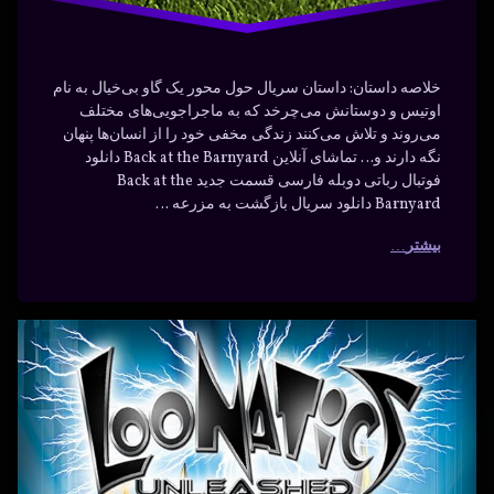
خلاصه داستان: داستان سریال حول محور یک گاو بی‌خیال به نام
اوتیس و دوستانش می‌چرخد که به ماجراجویی‌های مختلف
می‌روند و تلاش می‌کنند زندگی مخفی خود را از انسان‌ها پنهان
نگه دارند و… تماشای آنلاین Back at the Barnyard دانلود
فوتبال رباتی دوبله فارسی قسمت جدید Back at the
Barnyard دانلود سریال بازگشت به مزرعه …
بیشتر
دانلود
برچسب‌
دیدگاهتان
خورده
سریال
رهٔ
ن
Loonatics
مبارزات
ود
د
Unleashed
ال
کهکشانی با
رزات
اکشن
شانی
دوبله