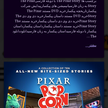
برچسب ها: The Pixar Story با دوبله فارسیThe Pixar
Story به زبان فارسیانیمیشن های پیکسارپیدایش شرکت
پیکسارتاریخچه پیکسارخرید DVD مستند The Pixar
Storyخرید DVD مستند داستان پیکسارخرید دی وی دی The
Pixar Storyخرید دی وی دی داستان پیکسارخرید مستند The
Pixar Storyخرید مستند داستان پیکسارداستان پیکسارداستان
پیکسار با دوبله فارسیداستان پیکسار به زبان فارسیدانلوددانلود
The …
بیشتر
دانلود
برچسب‌
دیدگاهتان
خورده
سریال
رهٔ
ن
انیمیشن
Pixar
ود
د
ال
پاپکورن
Popcorn
Pi
Popc
با دوبله
پیکسار
ه
فارسی
سی
خانوادگی