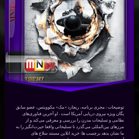
شوک
ه
دوبله
آینده
سلاح
نوشته شده در
ژانویه 29, 2024
شوک
توسط
Bot
دسته بندی ها:
مستندها
(Documentry)
فارسی
فناوری
نیرو
توضیحات : مجری برنامه، ریچارد «مک» مکوویتس، عضو سابق
یگان ویژه نیروی دریایی آمریکا است . او آخرین فناوری‌های
نظامی و تسلیحات مدرن را بررسی و معرفی می‌کند و از
مرزهای بین‌المللی می‌گذرد تا تسلیحاتی واقعا حیرت‌انگیز را به
ما نشان بدهد برچسب ها: خرید انلاین مستند سلاح های