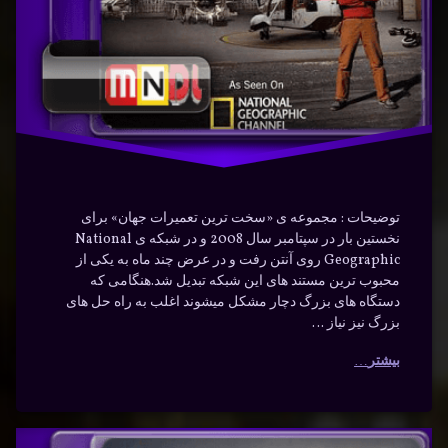
(Documentry)
فارسی
فنی
موشک
توضیحات : مجموعه ی «سخت ترین تعمیرات جهان» برای
نخستین بار در سپتامبر سال 2008 و در شبکه ی National
Geographic روی آنتن رفت و در عرض چند ماه به یکی از
محبوب ترین مستند های این شبکه تبدیل شد.هنگامی که
دستگاه های بزرگ دچار مشکل میشوند اغلب به راه حل های
بزرگ نیز نیاز …
بیشتر
سخت
برچسب‌