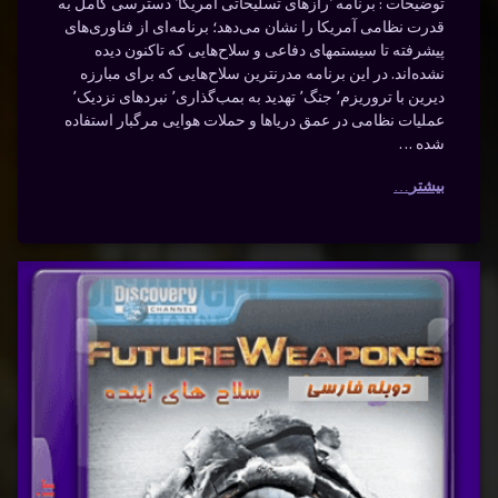
توضیحات : برنامه ‘رازهای تسلیحاتی آمریکا’ دسترسی کامل به
قدرت نظامی آمریکا را نشان می‌دهد؛ برنامه‌ای از فناوری‌های
پیشرفته تا سیستمهای دفاعی و سلاح‌هایی که تاکنون دیده
نشده‌اند. در این برنامه مدرنترین سلاح‌هایی که برای مبارزه
دیرین با تروریزم٬ جنگ٬ تهدید به بمب‌گذاری٬ نبردهای نزدیک٬
عملیات نظامی در عمق دریاها و حملات هوایی مرگبار استفاده
شده …
بیشتر
سلاح
برچسب‌
دیدگاهتان
خورده
های
رهٔ
ن
آینده
آینده با
ح
د
پیشرفته
دوبله
ه
فارسی
جنگ
ه
سی
–
دفاع
ک