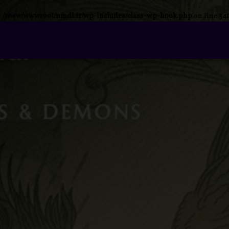
n
/www/wwwroot/nmdl.ir/wp-includes/class-wp-hook.php
on line
341
فتن
ه
آرشیو
حتوا