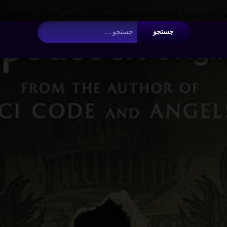
 Argument #2 ($wp_query) must be passed by reference, value given i
جستجو برای:
د
س
e
t
l