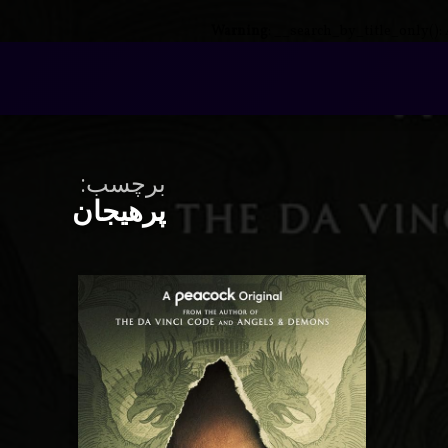
Warning
: __search_by_title_only():
برچسب:
پرهیجان
انلود
برچسب‌
دربارهٔ دانلود سریال The Lost Symbol با دوبله فارسی
دیدگاهتان را
بیان کنید
خورده
ریال
The Lost Symbol
Th
پرهیجان
Los
تازه
Symbo