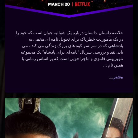
خلاصه داستان: داستان درباره یک شوالیه جوان است که خود را
در یک مأموریت خطرناک برای تحویل نامه ای مخفی به
پادشاهی که در سراسر کوه های بزرگ زندگی می کند ، می
یابد. نقد و بررسی سریال “نامه‌ای برای پادشاه” یک مجموعه
تلویزیونی فانتزی و ماجراجویی است که بر اساس رمانی با
همین نام …
بیشتر
دانلود
برچسب‌
دیدگاهتان
خورده
سریال
رهٔ
ن
افسانه
امپراطور
ود
د
ال
امپراطور
افسانه
راطور
انه