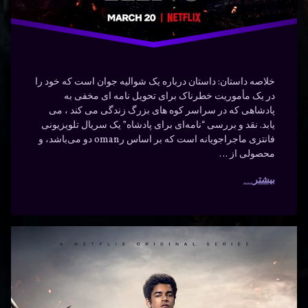
خلاصه داستان: داستان درباره یک شوالیه جوان است که خود را
در یک مأموریت خطرناک برای تحویل نامه ای مخفی به
پادشاهی که در سراسر کوه های بزرگ زندگی می کند ، می
یابد. نقد و بررسی “نامه‌ای برای پادشاه” یک سریال تلویزیونی
فانتزی ماجراجویانه است که بر اساس رoman دو می‌باشد، و
محصولی از …
بیشتر
دانلود
برچسب‌
دیدگاهتان
خورده
سریال
رهٔ
ن
انتقام
نامه‌ای
ود
د
ال
پادشاه
برای
‌ای