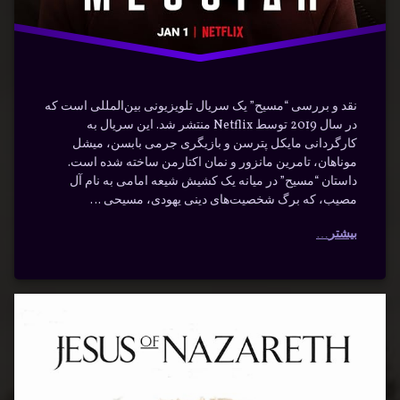
نقد و بررسی “مسیح” یک سریال تلویزیونی بین‌المللی است که
در سال 2019 توسط Netflix منتشر شد. این سریال به
کارگردانی مایکل پترسن و بازیگری جرمی بابسن، میشل
موناهان، تامرین مانزور و نمان اکتارمن ساخته شده است.
داستان “مسیح” در میانه یک کشیش شیعه امامی به نام آل
مصیب، که برگ شخصیت‌های دینی یهودی، مسیحی …
بیشتر
دانلود
برچسب‌
دیدگاهتان
خورده
سریال
رهٔ
ن
تاریخی
عیسی
ود
د
ال
دانلود
ناصری با
سی