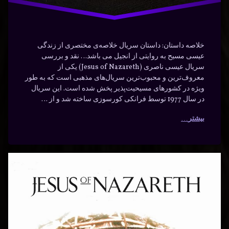
خلاصه داستان: داستان سریال خلاصه‌ی مختصری از زندگی
عیسی مسیح به روایتی از انجیل می باشد… نقد و بررسی
سریال عیسی ناصری (Jesus of Nazareth) یکی از
معروف‌ترین و محبوب‌ترین سریال‌های مذهبی است که به طور
ویژه در کشورهای مسیحیت‌پذیر پخش شده است. این سریال
در سال 1977 توسط فرانکی کورسوزی ساخته شد و از …
بیشتر
دانلود
برچسب‌
دیدگاهتان
خورده
سریال
رهٔ
ن
تاریخی
Jesus of
ود
د
ال
دانلود
Nazareth
Je
دینی
Nazar