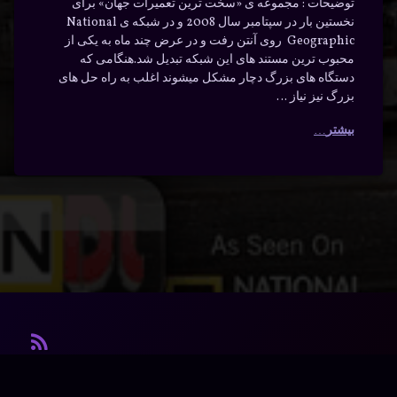
توضیحات : مجموعه ی «سخت ترین تعمیرات جهان» برای
نخستین بار در سپتامبر سال 2008 و در شبکه ی National
Geographic روی آنتن رفت و در عرض چند ماه به یکی از
محبوب ترین مستند های این شبکه تبدیل شد.هنگامی که
دستگاه های بزرگ دچار مشکل میشوند اغلب به راه حل های
بزرگ نیز نیاز …
بیشتر
آر ا
© آرشیو. کلیه‌ی حقوق محفوظ است.