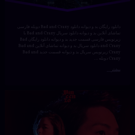
and Crazy دانلود سریال بد و دیوانه تماشای آنلاین Bad and
Crazy زیرنویس سریال بد و دیوانه قسمت جدید Bad and
Crazy دوبله …
بیشتر
دانلود
برچسب‌
دیدگاهتان
خورده
سریال
رهٔ
ن
Vincenzo
Vincenzo
ود
د
ال
جنایی
با دوبله
Vince
فارسی
دانلود
ه
سی
دوبله
نوشته شده در
آوریل 21, 2024
توسط
Bot
سریال
دسته بندی ها:
فیلم و
سریال
عاشقانه