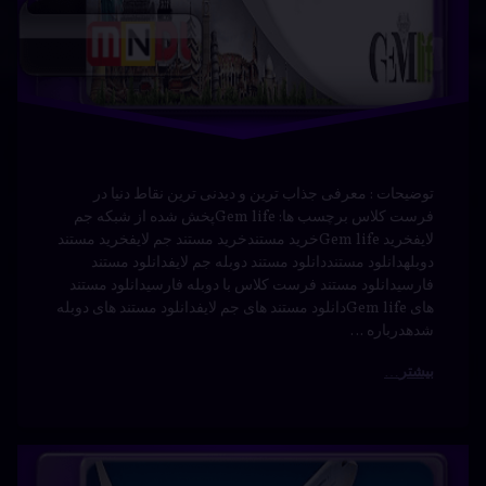
توضیحات : معرفی جذاب ترین و دیدنی ترین نقاط دنیا در
فرست کلاس برچسب ها: Gem lifeپخش شده از شبکه جم
لایفخرید Gem lifeخرید مستندخرید مستند جم لایفخرید مستند
دوبلهدانلود مستنددانلود مستند دوبله جم لایفدانلود مستند
فارسیدانلود مستند فرست کلاس با دوبله فارسیدانلود مستند
های Gem lifeدانلود مستند های جم لایفدانلود مستند های دوبله
شدهدرباره …
بیشتر
فرست
برچسب‌
دیدگاهتان
خورده
کلاس
رهٔ
ن
پاریس
با دوبله
ست
د
س
درام
فارسی
ه
–
دوبله
سی
فارسی