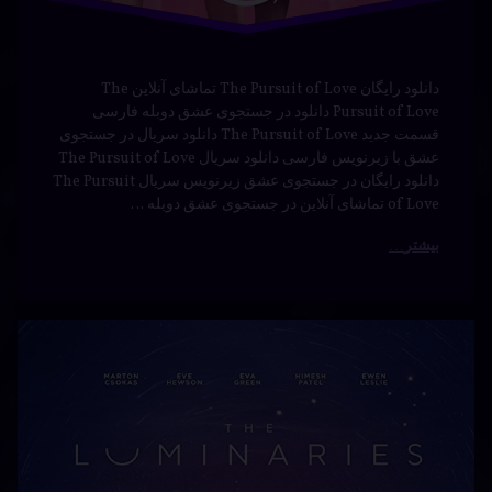
عشق با زیرنویس فارسی دانلود سریال The Pursuit of Love
دانلود رایگان در جستجوی عشق زیرنویس سریال The Pursuit
of Love تماشای آنلاین در جستجوی عشق دوبله …
بیشتر
دانلود
برچسب‌
دیدگاهتان
خورده
سریال
رهٔ
ن
اقتباس
پرفروغ ها
ود
د
ال
پرفروغ
با دوبله
روغ
ها
فارسی |
تاریخی
ه
The
سی
دانلود
Luminaries
Luminar
درام
نوشته شده در
آوریل 21, 2024
توسط
Bot
دوبله