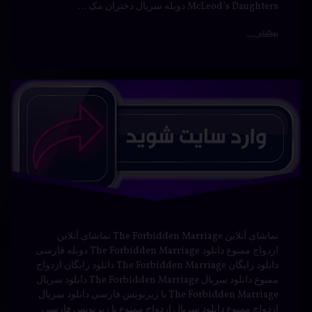
دیدگاهتان
خورده
سریال
رهٔ
ن
ازدواج
ازدواج
ود
د
ممنوع
ال
ممنوع با
اج
ایران
وع
دوبله
خانوادگی
ه
فارسی
سی
دانلود
The
Forbid
تماشای آنلاین The Forbidden Marriage تماشای آنلاین
Marri
Forbidden
ازدواج ممنوع دانلود The Forbidden Marriage دوبله فارسی
درام
دانلود رایگان The Forbidden Marriage دانلود رایگان ازدواج
Marriage
ممنوع دانلود سریال The Forbidden Marriage دانلود سریال
دوبله
فارسی
The Forbidden Marriage با زیرنویس فارسی دانلود سریال
نوشته شده در
آوریل 21, 2024
ازدواج ممنوع دانلود سریال ازدواج ممنوع با زیرنویس فارسی
رمانتیک
دوبله سریال The Forbidden Marriage دوبله سریال …
توسط
Bot
دسته بندی ها:
فیلم و
سریال
بیشتر
سریال
عاشقانه
برچسب‌