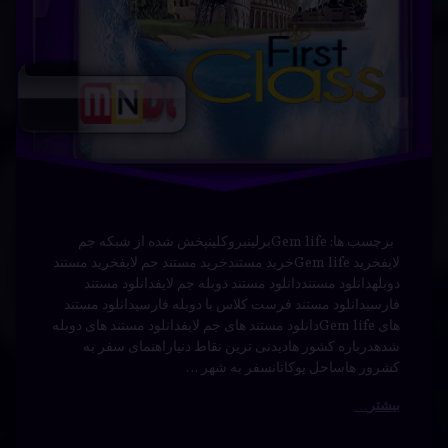
یازدهم
کمدی
برچسب ها: Gem lifeبرلینبروکلینپخش شده از شبکه جم
لایفخرید Gem lifeخرید مستندخرید مستند جم لایفخرید مستند
دوبلهدانلود مستنددانلود مستند دوبله جم لایفدانلود مستند
فارسیدانلود مستند فرست کلاس با دوبله فارسیدانلود مستند
های Gem lifeدانلود مستند های جم لایفدانلود مستند های دوبله
شدهدرباره کشور هادیدنی ترین نقاط دنیاراهنمای سفر به
کشرور هاساحل یوکاتانسفر به شهر …
بیشتر
دانلود
برچسب‌
دیدگاهتان
خورده
سریال
رهٔ
ن
اتاق
اتاق
ود
د
شلوغ
ال