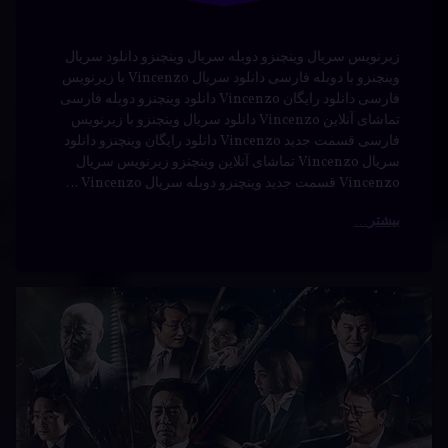
فارسی قسمت جدید Vincenzo دانلود رایگان وینچنزو دانلود
سریال Vincenzo تماشای آنلاین وینچنزو زیرنویس سریال
Vincenzo قسمت جدید وینچنزو دوبله سریال Vincenzo …
بیشتر
دانلود
برچسب‌
دیدگاهتان
خورده
سریال
رهٔ
ن
Vagabond
Vagabond
ود
د
ال
اکشن
با دوبله
Vagab
فارسی
جنایی
ه
سی
دانلود
نوشته شده در
آوریل 21, 2024
توسط
Bot
دوبله
دسته بندی ها:
فیلم و
سریال
سریال