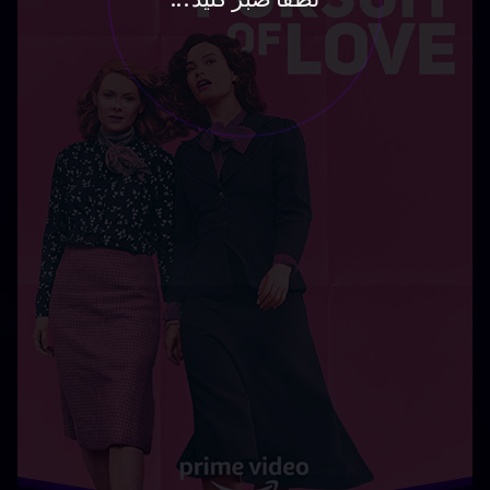
توسط
Bot
سریال
دسته بندی ها:
فیلم و
سریال
سینمایی
عاشقانه
فیلم
هنرمندان
دانلود رایگان The Pursuit of Love تماشای آنلاین The
Pursuit of Love دانلود در جستجوی عشق دوبله فارسی
قسمت جدید The Pursuit of Love دانلود سریال در جستجوی