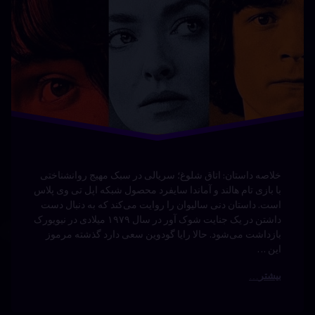
خلاصه داستان: اتاق شلوغ؛ سریالی در سبک مهیج روانشناختی
با بازی تام هالند و آماندا سایفرد محصول شبکه اپل تی وی پلاس
است. داستان دنی سالیوان را روایت می‌کند که به دنبال دست
داشتن در یک جنایت شوک آور در سال ۱۹۷۹ میلادی در نیویورک
بازداشت می‌شود. حالا رایا گودوین سعی دارد گذشته مرموز
این …
بیشتر
خلوت
برچسب‌
دیدگاهتان
خورده
سگ ها
رهٔ
ن
خلوت
با دوبله
ت
د
دوبله
فارسی
فارسی