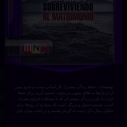
سریال
ایرانی
عاشقانه
قسمت
شش
توضیحات : حفظ زندگی مشترک کار آسانی نیست و حدود نیمی
از ازدواج‌ها به طلاق منتهی می‌شوند. تصمیم گیری برای حفظ
کردن یا نکردن زندگی مشترکی که با مشکلات فراوان همراه
است، تصمیم دشوار و بزرگی است که بسیاری از زوج‌ها برای
سالیان سال با آن دست به گریبان هستند و در اغلب موارد پایان
…
بیشتر
فرست
برچسب‌
دیدگاهتان
خورده
کلاس با
رهٔ
ن
آفریقای