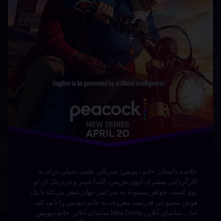
هیجانی
خلاصه داستان: خانم دیویس؛ سریالی علمی تخیلی درام به
کارگردانی مشترک اوون هریس، آلته‌آ جونز و فردریک ای.او.
توی است. خواهر سیمونه به سراسر جهان سفر می‌کند تا یک
هوش مصنوعی قدرتمند معروف به خانم دیویس را نابود کند
اما… تماشای آنلاین Mrs.Davis تماشای آنلاین خانم دیویس
دانلود Mrs.Davis دوبله فارسی دانلود رایگان Mrs.Davis
دانلود …
بیشتر