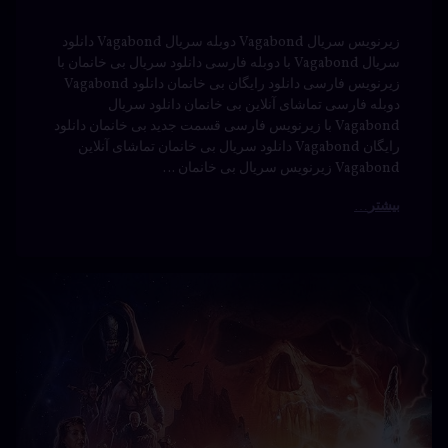
رایگان Vagabond دانلود سریال بی خانمان تماشای آنلاین
Vagabond زیرنویس سریال بی خانمان …
بیشتر
دانلود
برچسب‌
دیدگاهتان
خورده
سریال
رهٔ
ن
Willow
Willow
ود
د
ال
انسان-
با دوبله
Wil
درخت
فارسی
ه
جادوگری
سی
نوشته شده در
آوریل 21, 2024
دانلود
توسط
Bot
دسته بندی ها:
فیلم و
دوبله
سریال
سریال