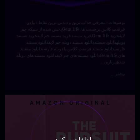
دوبلهدانلود مستنددانلود مستند دوبله جم لایفدانلود مستند
فارسیدانلود مستند فرست کلاس با دوبله فارسیدانلود مستند
های Gem lifeدانلود مستند های جم لایفدانلود مستند های دوبله
شدهدرباره …
بیشتر
دانلود
برچسب‌
دیدگاهتان
خورده
سریال
رهٔ
ن
ایرانی
در
ود
د
ال
دانلود
جستجوی
جوی
عشق با
درام
ق
دوبله
ه
دوبله
سی
فارسی
فارسی
رمانتیک
نوشته شده در
آوریل 21, 2024