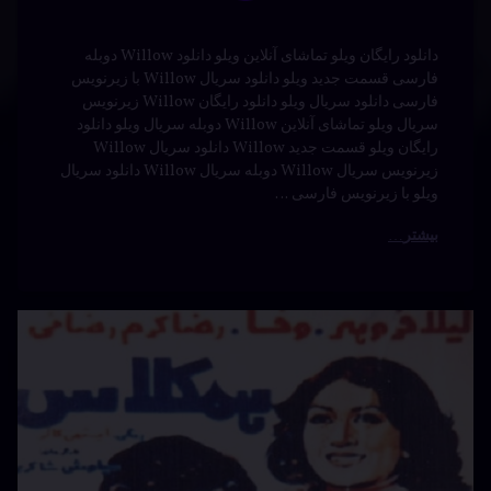
رایگان ویلو قسمت جدید Willow دانلود سریال Willow
زیرنویس سریال Willow دوبله سریال Willow دانلود سریال
ویلو با زیرنویس فارسی …
بیشتر
دانلود
برچسب‌
دیدگاهتان
خورده
فیلم
رهٔ
ن
ایرانی
همکلاس
ود
د
م
بازیگران
لاس
نوشته شده در
آوریل 21, 2024
جدید
توسط
Bot
دسته بندی ها:
فیلم و
خانوادگی
سریال
دانلود
درام