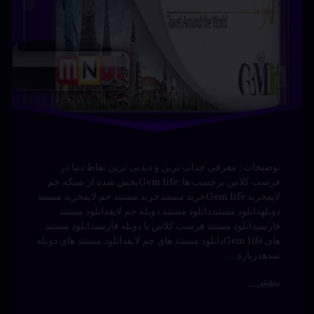
های Gem lifeدانلود مستند های جم لایفدانلود مستند های دوبله
شدهدرباره …
بیشتر
بیشتر
برچسب‌
دیدگاهتان
خورده
بشناسیم
رهٔ
ن
انیمیشن
با دوبله
تر
د
اسیم
بازیگران
فارسی
ه
– سویا
تلویزیون
سی
ا
دوبله
نوشته شده در
آوریل 21, 2024
توسط
Bot
دوبله
دسته بندی ها:
مستندها
ایران
(Documentry)
سینما