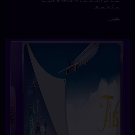
نوشته شده در
آوریل 21, 2024
عاشقانه
توسط
Bot
دسته بندی ها:
مستندها
(Documentry)
فرانسه
فرست
کلاس
فیلم
کمدی
هنر
توضیحات : معرفی جذاب ترین و دیدنی ترین نقاط دنیا در
فرست کلاس برچسب ها: Gem lifeپخش شده از شبکه جم
لایفخرید Gem lifeخرید مستندخرید مستند جم لایفخرید مستند
دوبلهدانلود مستنددانلود مستند دوبله جم لایفدانلود مستند
فارسیدانلود مستند فرست کلاس با دوبله فارسیدانلود مستند