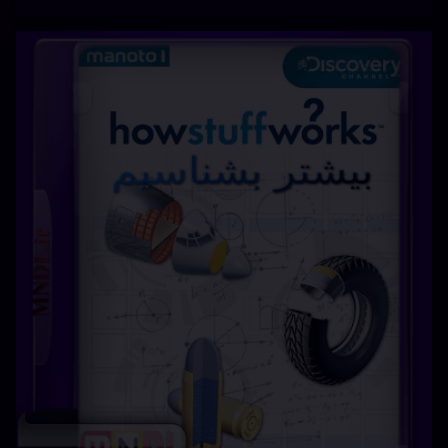
سینما
طنز
فارسی
فیلم
نام مستند : بیشتر بشناسیم (howstuffworks) نام این قسمت
: آبجو زبان : دوبله فارسی زمان : 43 دقیقه کیفیت : HD 1080p
– HD 720p (فوق العاده) حجم : 251 – 530 مگابایت فرمت
:MKV برچسب ها: howstuffworks با دوبله
فارسیmanotoپخش شده از شبکه من و توتماشای آنلاین
مستند یشتر بشناسیمتماشای یشتر بشناسیم …
بیشتر