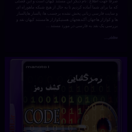
توسط
Bot
دسته بندی ها:
مستندها
رمزگشایی
(Documentry)
سینما
فارسی
فیلم
معمایی
هالیوود
هیجانی
برچسب ها: دانلود code Breakersدانلود مستند کشف
رمزدوبله Code Breakersزیرنویس code Breakersفروش