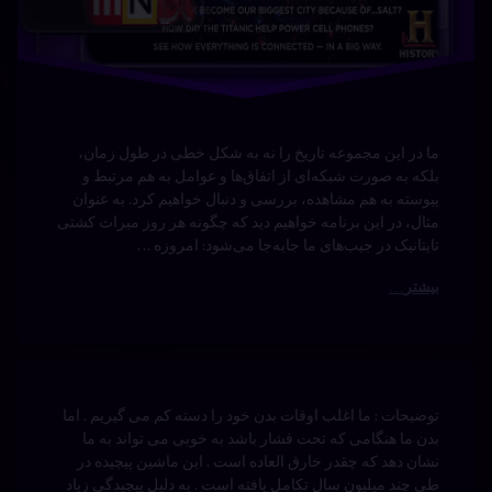
بدن
دیدگاهتان
خورده
انسان
توضیحات : ما اغلب اوقات بدن خود را دسته کم می گیریم . اما
رهٔ
ن
انسان
بدن ما هنگامی که تحت فشار باشد به خوبی می تواند به ما
در تنگنا
د
نشان دهد که چقدر خارق العاده است . این ماشین پیچیده در
ان
بدن
با دوبله
طی چند میلیون سال تکامل یافته است . به دلیل پیچیدگی زیاد
ا
بدن ما هنوز در …
فارسی
ترسناک
ه
بیشتر
–
سی
تنگنا
قدرت
ت
دوبله
بال
برچسب‌
دیدگاهتان
نوشته شده در
آوریل 21, 2024
خورده
سینما
های
توسط
Bot
رهٔ
ن
اکشن
دسته بندی ها:
مستندها
فارسی
سیاه با
د
(Documentry)
بال
دوبله
ه
فیلم
های
سیاه
فارسی
ه
قدرت
سی
پرنده‌ها
نوشته شده در
آوریل 21, 2024
هیجان‌انگیز
توسط
Bot
ترسناک