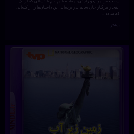
دسته بندی ها:
مستندها
(Documentry)
زیر
آب
سرگرمی
سینما
فارسی
فیلم
هیجان
انگیز
برچسب ها: Earth Under Water با دوبله فارسیخرید دی وی
دی Earth Under Waterخرید دی وی دی مستند زمین زیر
آبخرید مستندخرید مستند Earth Under Waterخرید مستند تی
وی پرشیاخرید مستند دوبلهخرید مستند زمین زیر آبدانلود