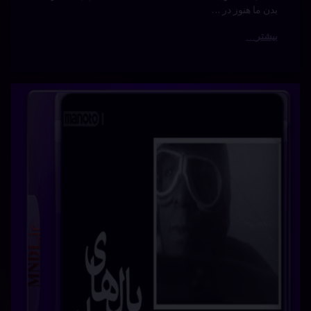
دسته بندی ها:
مستندها
(Documentry)
دوبله
فارسی
سینما
فیلم
مرگبار
هالیوود
هیجان
انگیز
توضیحات : در سال ۱۹۰۳، برادران رایت ثابت کردند که انسان
می‌تواند بر نیروی جاذبه غلبه کند. ولی برای بسیاری از خلبان‌ها،
غلبه بر نیروی جامعه چالش بزرگتری بود. با هم خلبان‌هایی را
می‌بینیم که تصمیم گرفتند مانع رنگ پوست در آسمان را از میان
بردارند. درحالیکه تلاش برای ایجاد برابری روی زمین جریان
داشت، …