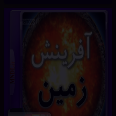
فیلم
قله
ماجراجویی
هیجان‌انگیز
توضیحات : این برنامه خلاصه ای از تکامل کره زمین را به
تصویر می کشد؛ از پیدایش ۴/۶ میلیارد سال پیش این کره
خاکی گرفته تا نابودی آن، به پیش بینی دانشمندان، تا بیش از
۲/۵ میلیارد سال دیگر. برچسب ها: manotoافرینش زمین من
و توپخش شده از شبکه من و توخرید مستندخرید مستند
آفرینش …
بیشتر