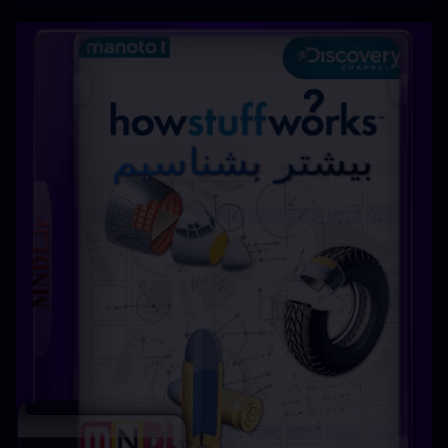
فارسی
فیلم
نقد
هنر
نام مستند : بیشتر بشناسیم (howstuffworks) برچسب ها:
howstuffworks با دوبله فارسیmanotoپخش شده از شبکه
من و توتماشای آنلاین مستند یشتر بشناسیمتماشای یشتر
بشناسیم از اینترنتخرید DVD مستند یشتر بشناسیمخرید دی وی
دی howstuffworksخرید دی وی دی مستند یشتر
بشناسیمخرید مستندخرید مستند howstuffworksخرید مستند
دوبلهخرید مستند من و توخرید مستند یشتر بشناسیمدانلود
howstuffworksدانلود رایگان …
بیشتر