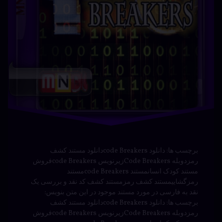
مستند کودک انسانمستند code Breakersمستند
رمزگشاییمستند کشف رمزمستند کشف کد نقد و بررسی یک
نقد به فارسی در مورد مستند موجود در این متن بنویس:
برچسب ها: دانلود code Breakersدانلود مستند کشف
رمزدوبله Code Breakersزیرنویس code Breakersفروش
مستند کودک انسانمستند code Breakersمستند
رمزگشاییمستند …
بیشتر
فرست
برچسب‌
دیدگاهتان
خورده
کلاس
رهٔ
ن
پاریس
با دوبله
ست
د
س
درام
فارسی
ه
–
دوبله
سی
فارسی
پاریس
یس
سینما