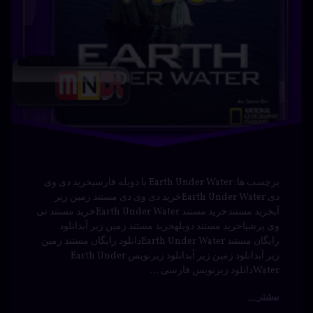
رایگان مستند Earth Under Waterدانلود رایگان مستند زمین
زیر آبدانلود زمین زیر آبدانلود زیرنویس Earth Under
Waterدانلود زیرنویس فارسی …
بیشتر
برزیل
برچسب‌
دیدگاهتان
خورده
با
رهٔ
ن
اکشن
مایکل
یل
د
بازیگران
پلین با
کل
دوبله
برزیل
ه
فارسی
سی
درام
– در
دوبله
قلب
فارسی
ب
جنوب
سینما