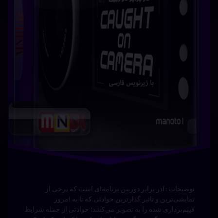
توضیحات : ادر برابر دوربین برنامه‌ای است که برخی‌ از
نمایشی‌ترین و تاثیر گذارترین حوادثی که تا به امروز
فیلم‌برداری شده را به تصویر می‌کشد؛ حوادثی از جمله شرایط
سخت بین مرگ و زندگی‌، مقابله با مهاجم یا کسانی که از یک
انفجار مرگبار جان سالم بدر برده‌اند. این داستان‌ها را از کسانی‌
که شاهد …
بیشتر
زمین
برچسب‌
دیدگاهتان
خورده
زیر آب
رهٔ
ن
اجتماعی
با دوبله
ن
د
اکشن
فارسی
درام
ه
نوشته شده در
آوریل 21, 2024
سی
توسط
دوبله
Bot