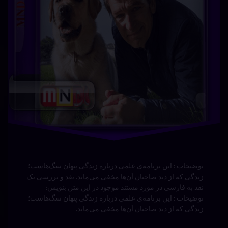
زندگی که از دید صاحبان آن‌ها مخفی می‌ماند. نقد و بررسی یک
نقد به فارسی در مورد مستند موجود در این متن بنویس:
توضیحات : این برنامه‌ی علمی درباره زندگی پنهان سگ‌هاست؛
زندگی که از دید صاحبان آن‌ها مخفی می‌ماند.
انسان
برچسب‌
دیدگاهتان
خورده
زمین
رهٔ
ن
انسان
جهان با
ان
د
ن
جهان
دوبله
ن
فارسی
خورشید
ه
سی
–
درام
شید
خورشید
دوبله
فارسی
نوشته شده در
آوریل 21, 2024
توسط
Bot
زمین
دسته بندی ها:
مستندها