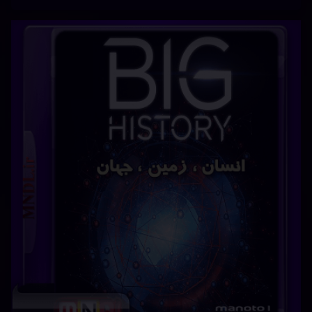
(Documentry)
سینما
علمی
تخیلی
فیلم
هیجان
انگیز
ما در این مجموعه تاریخ را نه به شکل خطی در طول زمان،
بلکه به صورت شبکه‌ای از اتفاق‌ها و عوامل به هم مرتبط و
پیوسته به هم مشاهده، بررسی و دنبال خواهیم کرد. به عنوان
مثال، در این برنامه خواهیم دید که چگونه هر روز میراث کشتی
تایتانیک در جیب‌های‌ ما جا‌به‌جا می‌شود: امروزه …
بیشتر
برچسب‌