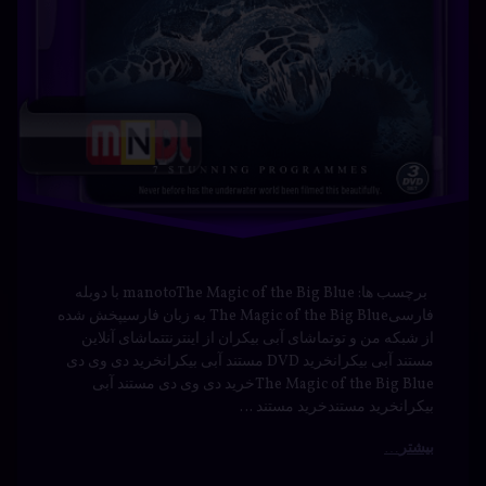
The Magic of the Big Blueخرید دی وی دی مستند آبی
بیکرانخرید مستندخرید مستند …
بیشتر
بیشتر
برچسب‌
دیدگاهتان
خورده
بشناسیم
رهٔ
ن
آبجو
با دوبله
تر
د
اسیم
اکشن
فارسی
ه
– آبجو
بشناسیم
سی
بیشتر
نوشته شده در
فوریه 15, 2024
توسط
Bot
درام
دسته بندی ها:
مستندها
(Documentry)
دوبله