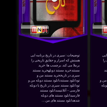
–
دوبله
کشتار
سیری
در
فارسی
مرغزار
فیلم
در
آوریل 21, 2024
کشتار
مرغزار
ایی
توضیحات : سیری در تاریخ برنامه ایی
را
هستش که اسرار و حقایق تاریخی را
هیجان‌انگیز
برملا می کند. برچسب ها: خرید
د
مستندخرید مستند دوبلهخرید مستند
سیری در تاریخخرید مستند من و
 من و
تودانلود مستنددانلود مستند دوبله من و
وبله
تودانلود مستند سیری در تاریخ با دوبله
فارسی – آتلانتیسدانلود مستند
فارسیدانلود مستند های دوبله
شدهدانلود مستند های من …