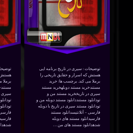
 چه
– آیا
تاریخ ایران
دوبله
سی‌
ناپلئون
داستاندهی
سیری
اسب
به قتل
دوبله فارسی
فارسی
یوانه
رسید؟
سیری
قتل
ا
نوشته شده در
ژانویه 29, 2024
شت؟
توسط
Bot
فیلم
مستند
دسته بندی ها:
مستندها (Documentry)
ر
ژانویه 28, 2024
کشت
ناپلئون
توضیحات : سیری در تاریخ برنامه ایی
توضیحات
هستش که اسرار و حقایق تاریخی را
هستش ک
هنر
هیجان انگیز
برملا می کند. برچسب ها: خرید
برملا م
مستندخرید مستند دوبلهخرید مستند
مستندخ
سیری در تاریخخرید مستند من و
سیری د
تودانلود مستنددانلود مستند دوبله من و
تودانلو
تودانلود مستند سیری در تاریخ با دوبله
تودانلو
فارسی – آتلانتیسدانلود مستند
فارسی –
فارسیدانلود مستند های دوبله
فارسیدا
شدهدانلود مستند های من …
شدهدان