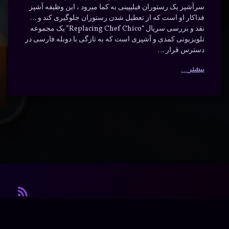
سرآشپز یک رستوران فیلیپینی به کما میرود ، این وظیفه آشپز
فداکار او است که از تعطیل شدن رستوران جلوگیری کند و …
نقد و بررسی سریال “Replacing Chef Chico” یک مجموعه
تلویزیونی کمدی و آشپزی است که به تازگی با دوبله فارسی در
دسترس قرار …
بیشتر
آر ا
© آرشیو. کلیه‌ی حقوق محفوظ است.