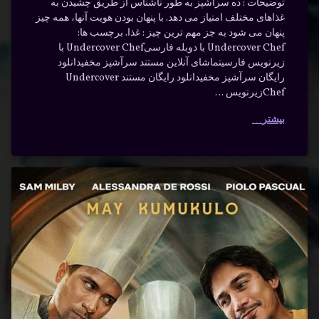
توضیحات : ده سرآشپز به طور ناشناس از طریق چشیدن به
غذاهای مختلف امتیاز می دهد. با پنهان بودن هویت آنها، همه چیز
پنهان می شود به جز مهم ترین چیز : غذا. برچسب ها:
Undercover Chef با دوبله فارسیUndercover Chef با
زیرنویس فارسیتماشای آنلاین مستند سرآشپز مخفیدانلود
رایگان سرآشپز مخفیدانلود رایگان مستند Undercover
Chefزیرنویس …
بیشتر
دانلود
برچسب‌
دیدگاهتان
خورده
سریال
رهٔ
ن
Replacing
Replacing
ود
د
Chef
ال
Chico
Chef
Replac
C
تعویض
Chico با
Ch
دوبله
دانشپوش
ه
سی