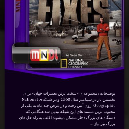
دلفیا
متروی
فارسی
فیلادلفیا
فیلادلفیا
نوشته شده در
ژانویه 29, 2024
توسط
Bot
مترو
دسته بندی ها:
مستندها
(Documentry)
توضیحات : مجموعه ی «سخت ترین تعمیرات جهان» برای
نخستین بار در سپتامبر سال 2008 و در شبکه ی National
Geographic روی آنتن رفت و در عرض چند ماه به یکی از
محبوب ترین مستند های این شبکه تبدیل شد.هنگامی که
دستگاه های بزرگ دچار مشکل میشوند اغلب به راه حل های
بزرگ نیز نیاز …