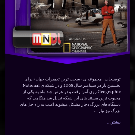
دوبله
نوشته شده در
ژانویه 29, 2024
توسط
Bot
سخت
دسته بندی ها:
مستندها
(Documentry)
سرعن
فارسی
توضیحات : مجموعه ی «سخت ترین تعمیرات جهان» برای
نخستین بار در سپتامبر سال 2008 و در شبکه ی National
Geographic روی آنتن رفت و در عرض چند ماه به یکی از
محبوب ترین مستند های این شبکه تبدیل شد.هنگامی که
دستگاه های بزرگ دچار مشکل میشوند اغلب به راه حل های
بزرگ نیز نیاز …
بیشتر