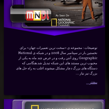
دسته بندی ها:
مستندها
(Documentry)
مهارت
مهندسی
توضیحات : مجموعه ی «سخت ترین تعمیرات جهان» برای
نخستین بار در سپتامبر سال 2008 و در شبکه ی National
Geographic روی آنتن رفت و در عرض چند ماه به یکی از
محبوب ترین مستند های این شبکه تبدیل شد.هنگامی که
دستگاه های بزرگ دچار مشکل میشوند اغلب به راه حل های
بزرگ نیز نیاز …
بیشتر
سخت
برچسب‌
دیدگاهتان
خورده