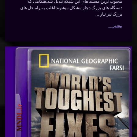
محبوب ترین مستند های این شبکه تبدیل شد.هنگامی که
دستگاه های بزرگ دچار مشکل میشوند اغلب به راه حل های
بزرگ نیز نیاز …
بیشتر
سخت
برچسب‌
دیدگاهتان
خورده
ترین
رهٔ
ن
اتم
تعمیرات
ت
د
ن
ترین
جهان با
یرات
ن
دوبله
تصادم
ه
فارسی
سی
تعمیرات
– تصادم
دم
جهان
ده
دهنده
دهنده
اتم