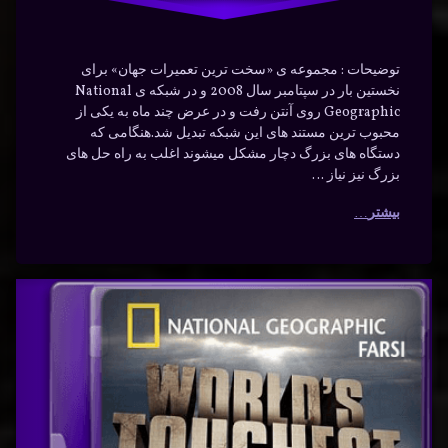
توضیحات : مجموعه ی «سخت ترین تعمیرات جهان» برای
نخستین بار در سپتامبر سال 2008 و در شبکه ی National
Geographic روی آنتن رفت و در عرض چند ماه به یکی از
محبوب ترین مستند های این شبکه تبدیل شد.هنگامی که
دستگاه های بزرگ دچار مشکل میشوند اغلب به راه حل های
بزرگ نیز نیاز …
بیشتر
سخت
برچسب‌
دیدگاهتان
خورده
ترین
رهٔ
ن
پنجاه
تعمیرات
ت
د
تنی
ن
جهان با
یرات
پیشرفته
ن
دوبله
تعمیرات
ه