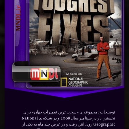
فارسی
سی
تکنولوژی
– تیغه
ه
پنجاه
تیغه
تنی
جهان
نوشته شده در
ژانویه 29, 2024
دوبله
توسط
Bot
سخت
دسته بندی ها:
مستندها
(Documentry)
فارسی
ماشین‌آلات
توضیحات : مجموعه ی «سخت ترین تعمیرات جهان» برای
نخستین بار در سپتامبر سال 2008 و در شبکه ی National
Geographic روی آنتن رفت و در عرض چند ماه به یکی از