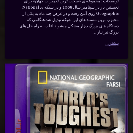
توضیحات : مجموعه ی «سخت ترین تعمیرات جهان» برای
نخستین بار در سپتامبر سال 2008 و در شبکه ی National
Geographic روی آنتن رفت و در عرض چند ماه به یکی از
محبوب ترین مستند های این شبکه تبدیل شد.هنگامی که
دستگاه های بزرگ دچار مشکل میشوند اغلب به راه حل های
بزرگ نیز نیاز …
بیشتر
سخت
برچسب‌
دیدگاهتان
خورده
ترین
رهٔ
ن
ترین
تعمیرات
ت
د
ن
تعمیرات
جهان با
یرات
ن
دوبله
جهان
ه
فارسی
سی
دوبله
–
وی
سخت