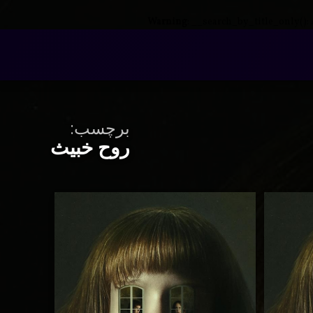
Warning
: __search_by_title_only():
برچسب:
روح خبیث
د
برچسب‌
رسی | The Enfield Poltergeist
دربارهٔ دانلود سریال روح خبیث انفیلد با دوبله فارسی | The Enfield Poltergeist
دیدگاهتان را
بیان کنید
خورده
ل روح
انفیلد
انفیلد
ترسناک
له
تریلر
ی |