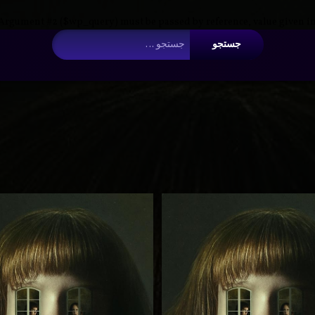
 Argument #2 ($wp_query) must be passed by reference, value given i
جستجو برای:
دانلود
دانلو
‌
برچسب‌
 سریال روح خبیث انفیلد با دوبله فارسی | The Enfield Poltergeist
دربارهٔ دانلود سریال روح خبیث انفیلد با دوبله فا
دیدگاهتان را
بیان کنید
خورده
سریال روح
سریا
اشباح
خبیث انفیلد
خبیث 
انتقال داده
با دوبله
با دوب
انفیلد
فارسی |
فارس