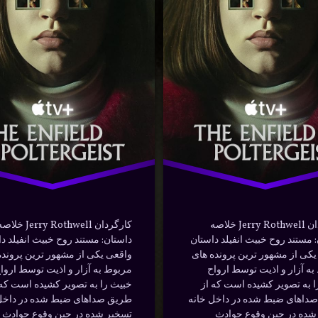
The
The
ترسناک
field
Enfield
تگ
geist
Poltergeist
دانلود
نوشته شده در
دسامبر 26, 2023
نوشته شده 
سی
دوبله فارسی
دسته بندی ها:
د
توسط
Bot
فیلم و سریال
توسط
Bot
ف
روح خبیث
سریال
ماوراء الطبیعه
کارگردان Jerry Rothwell خلاصه
کارگردان Jerry Rothwell خلا
 مستند روح خبیث انفیلد داستان
داستان: مستند روح خبیث انفیلد د
کی از مشهور ترین پرونده‌ های
واقعی یکی از مشهور ترین پرونده‌
ه آزار و اذیت توسط ارواح
مربوط به آزار و اذیت توسط اروا
ا به تصویر کشیده است که از
خبیث را به تصویر کشیده است که 
داهای ضبط شده در داخل خانه
طریق صداهای ضبط شده در داخل
شده در حین وقوع حوادث
تسخیر شده در حین وقوع حوادث