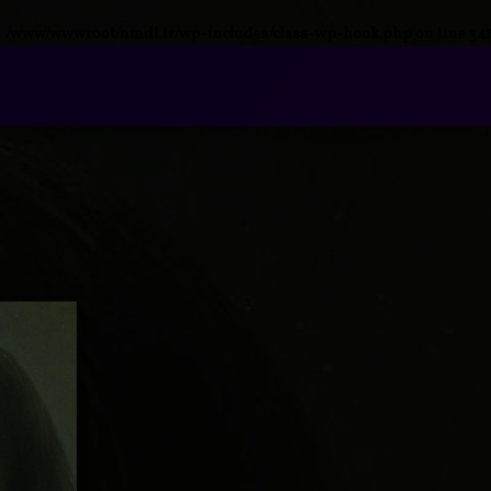
n
/www/wwwroot/nmdl.ir/wp-includes/class-wp-hook.php
on line
341
فتن
ه
آرشیو
حتوا
دانلود
برچسب
برای دانلود
۱ دیدگاه
خورده
سریال روح
اشباح
خبیث انفیلد
انفیلد
با دوبله
ترسناک
فارسی |