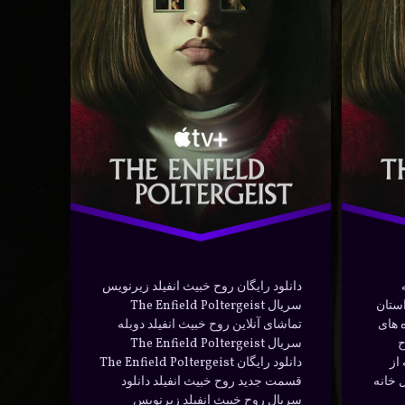
تفریحی
En
دانلود
Polter
دوبله
در
فوریه 13, 2024
روح خبیث
سته بندی ها:
یلم و سریال
سریال
فارسی
معمایی
صه
دانلود رایگان روح خبیث انفیلد زیرنویس
استان
سریال The Enfield Poltergeist
 های
تماشای آنلاین روح خبیث انفیلد دوبله
ح
سریال The Enfield Poltergeist
از
دانلود رایگان The Enfield Poltergeist
 خانه
قسمت جدید روح خبیث انفیلد دانلود
سریال روح خبیث انفیلد زیرنویس