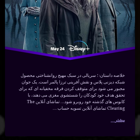
دسته بندی ها:
فیلم و
سریال
سریال
فارسی
هیجان
انگیز
خلاصه داستان: ؛ سریالی در سبک مهیج روانشناختی محصول
شبکه دیزنی پلاس و نقش آفرینی ترزا پالمر است. یک جوان
مجبور می شود برای متوقف کردن فرقه مخفیانه ای که برای
تحقق هدف خود کودکان را شستشوی مغزی می دهند، با
کابوس های گذشته خود روبرو شود… تماشای آنلاین The
Clearing تماشای آنلاین تسویه حساب …
بیشتر