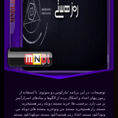
نوشته شده در
ژانویه 30, 2024
دوبله
توسط
Bot
فارسی
دسته بندی ها:
مستندها
(Documentry)
رمز
هستی
رمزآلود
سینمایی
فیلم
هیجان
انگیز
توضیحات : در این برنامه ‘مارکوس دو سوتوی’ با استفاده از
رموز پنهان اعداد و اشکال پرده از الگوها و نمادهای اسرارآمیز
بر می دارد. برچسب ها: خرید مستند دوبله رمز هستیخرید
مستند راز هستیخرید مستند من وتوخرید مستند های دوبله من
وتودانلود مستند اعداد رمز هستیدانلود مستند دوبلهدانلود مستند