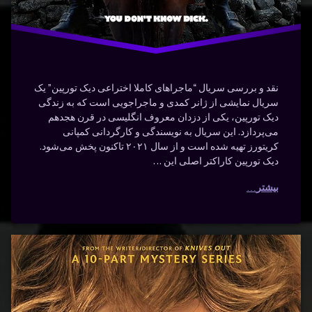
نقد و بررسی سریال “ماجراهای کاملا اختراعی دیک تورپین” یک
سریال نمایشی از ژانر کمدی و ماجراجویی است که به زندگی
دیک تورپین، یکی از دزدان معروف انگلیسی در قرن هجدهم
می‌پردازد. این سریال به نویسندگی و کارگردانی کمپانی
کریتورز تهیه شده است و از سال ۲۰۲۱ تاکنون پخش می‌شود.
دیک تورپین کاراکتر اصلی این …
بیشتر
دانلود
برچسب‌
دیدگاهتان
خورده
سریال
رهٔ
ن
Poker
Poker
ود
د
Face
ال
Po