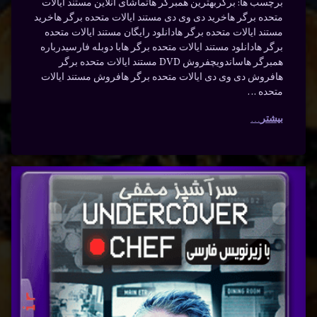
برچسب ها: برگربهترین همبرگر هاتماشای آنلاین مستند ایالات
متحده برگر هاخرید دی وی دی مستند ایالات متحده برگر هاخرید
مستند ایالات متحده برگر هادانلود رایگان مستند ایالات متحده
برگر هادانلود مستند ایالات متحده برگر هابا دوبله فارسیدرباره
همبرگر هاساندویچفروش DVD مستند ایالات متحده برگر
هافروش دی وی دی ایالات متحده برگر هافروش مستند ایالات
متحده …
بیشتر
سرآشپز
برچسب‌
دیدگاهتان
خورده
مخفی با
رهٔ
ن
آشپزی
زیرنویس
شپز
د
ی
آموزش
فارسی
نویس
پخت
سی
نوشته شده در
ژانویه 28, 2024
به روز شده در
ژانویه 28, 2024
توسط
Bot
رستوران
دسته بندی ها:
مستندها