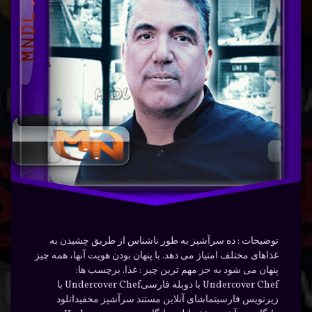
(Documentry)
زیرنویس
سرآشپز
غذا
فارسی
مخفی
هنر
توضیحات : ده سرآشپز به طور ناشناس از طریق چشیدن به
غذاهای مختلف امتیاز می دهد. با پنهان بودن هویت آنها، همه چیز
پنهان می شود به جز مهم ترین چیز : غذا. برچسب ها:
Undercover Chef با دوبله فارسیUndercover Chef با
زیرنویس فارسیتماشای آنلاین مستند سرآشپز مخفیدانلود