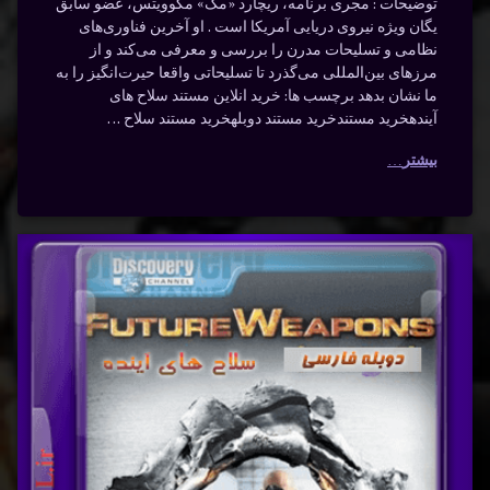
توضیحات : مجری برنامه، ریچارد «مک» مکوویتس، عضو سابق
یگان ویژه نیروی دریایی آمریکا است . او آخرین فناوری‌های
نظامی و تسلیحات مدرن را بررسی و معرفی می‌کند و از
مرزهای بین‌المللی می‌گذرد تا تسلیحاتی واقعا حیرت‌انگیز را به
ما نشان بدهد برچسب ها: خرید انلاین مستند سلاح های
آیندهخرید مستندخرید مستند دوبلهخرید مستند سلاح …
بیشتر
سلاح
برچسب‌
دیدگاهتان
خورده
های
رهٔ
ن
آینده
آینده با
ح
د
پیشرفته
دوبله
ه
فارسی
جنگ
ه
سی
–
دفاع
ک
شوک
ه
دوبله