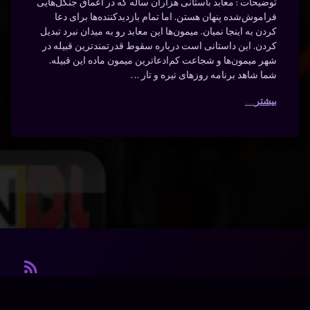
توضیحات : معابد باستانی هزاران ساله که در اعماق جنگل‌هایی
فراموش‌شده پنهان هستن. اما تمام بازدیدکننده‌ها برای دعا
کردن به اینجا نمیان. میمون‌ها این معابد رو به میدان نبرد تبدیل
کردن. این داستانی است درباره‌ سقوط قدرتمندترین قبیله در
شهر میمون‌ها و شجاعت کم‌ادعاترین میمون ماده‌ این قبیله.
شما شاهد برنامه‌ روزهای تیره و تار …
بیشتر
آر ا
© آرشیو. کلیه‌ی حقوق محفوظ است.