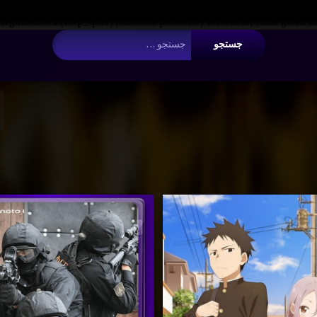
 Argument #2 ($wp_query) must be passed by reference, value given i
جستجو برای:
راز های
ن
‌
برچسب‌
رهٔ دانلود انیمه آیومو کی قراره حرکتش رو بزنه؟ با دوبله فارسی Soredemo Ayumu wa yosetekuru
دربارهٔ راز های نیروهای ویژه با 
ن کنید
دیدگاهتان را
بیان کنید
خورده
نیروهای
ه
اکشن
ویژه با
ح
پلیس
دوبله
و
تفنگ
فارسی
ب