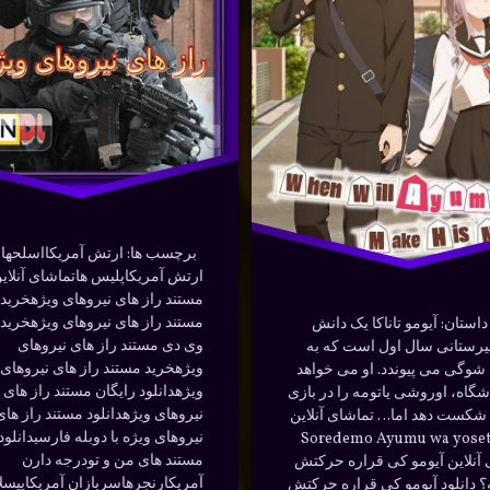
–
ف
جنگ
رنجرها
–
حرکت
د
نوشته شده در
فوریه 4, 2024
دوبله فارسی
,
توسط
Bot
دسته بندی ها:
مستندها (Documentry)
رازهای
نوشته شده 
توسط
Bot
رنجرها
دسته بندی ها:
مستندها (Documentry)
عملیات
برچسب ها: ارتش آمریکااسلحهان
ارتش آمریکاپلیس هاتماشای آنلای
نیروهای ویژه
مستند راز های نیروهای ویژهخرید
استان: آیومو تاناکا یک دانش
وی دی مستند راز های نیروهای
بیرستانی سال اول است که به
ویژهخرید مستند راز های نیروهای
شوگی می پیوندد. او می خواهد
ویژهدانلود رایگان مستند راز های
شگاه، اوروشی یاتومه را در بازی
نیروهای ویژهدانلود مستند راز های
کست دهد اما… تماشای آنلاین
نیروهای ویژه با دوبله فارسیدانلود
Soredemo Ayumu wa yose
مستند های من و تودرجه دارن
 آنلاین آیومو کی قراره حرکتش
آمریکارنجرهاسربازان آمریکاییسل
؟ دانلود آیومو کی قراره حرکتش