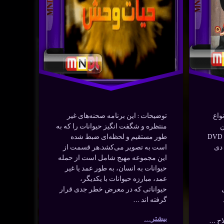
ارسی
 شیر ,
وربین
 حرکت
در
آوریل 21, 2024
واع
توضیحات : این برنامه صحنه‌های غیر
ن
منتظره و شگفت انگیز حیوانات را که به
مستند راز های نیروهای ویژهخرید DVD
طور مستقیم و لحظه‌ای ضبط شده
 دی
است به تصویر می‌کشد.هر قسمت از
این مجموعه مهیج شامل است از حمله
حیوانات به انسان، به طور عمد یا غیر
عمد، مبارزه حیوانات با یکدیگر،
حیواناتی که در معرض خطر جدی قرار
گرفته اند …
بیشتر
اح …