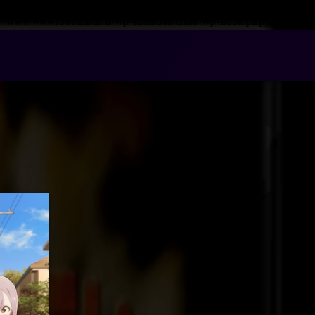
n
/www/wwwroot/nmdl.ir/wp-includes/class-wp-hook.php
on line
341
فتن
ه
آرشیو
حتوا
دانلود انیمه
برچسب
دربا
دیدگاهتان را
بیا
خورده
آیومو کی
آیومو
قراره
انیمه
حرکتش رو
بزنه
بزنه؟ با