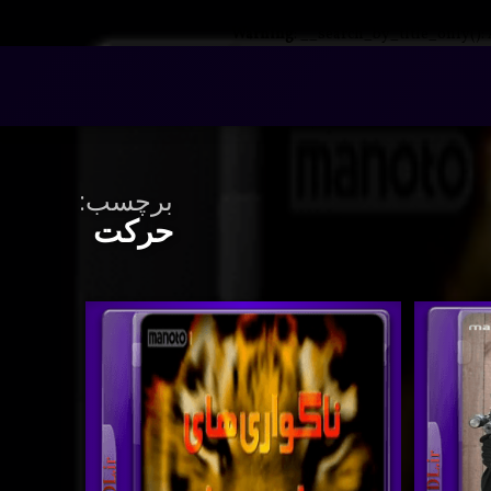
Warning
: __search_by_title_only():
برچسب:
حرکت
اگواری
برچسب‌
دوبله فارسی – رنجرها
دربارهٔ ناگواری های حیات وحش با دوبله فارسی – شیر , دوربین
دیدگاهتان را
بیان کنید
خورده
ای
generate 10 word comma-separated tags in Persian for this title: ناگواری های حیات وحش با دوبله فارسی – دردس
یات
حرکت
حش
دوربین
ا دوبله