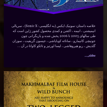
خلاصه داستان: سونیک ایکس (به انگلیسی : Sonic X) ، سریالی
انیمیشنی ، انیمه ، اکشن و کمدی محصول کشور ژاپن است که
طی سالهای 2003 تا 2006 پخش شده و بازیگرانی چون
جونیچی کانیمارو ، سانائه کوبایاشی ، جیسون گریفیت ، سوزان
گلدیش ، ریو هیروهاشی ، لیسا اورتیز و تائکو کاواتا در آن …
بیشتر
دانلود
برچسب‌
دیدگاهتان
خورده
فیلم
رهٔ
ن
اجتماعی
اسب دو
ود
د
م
اسب
پا با
ب
دو پا
زیرنویس