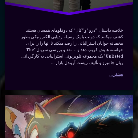
خلاصه داستان: “درو “و “کال” که دوقلوهای همسان هستند
کشف میکنند که دولت با یک وسیله ردیابی الکترونیکی بطور
مخفیانه جوانان استرالیائی را رصد میکند تا آنها را را برای
خواسته هایش فریب دهد و … نقد و بررسی سریال “The
Unlisted” یک مجموعه تلویزیونی استرالیایی به کارگردانی
ریان چامبرز و تألیف ریست آریندل بازار …
بیشتر
دانلود
برچسب‌
دیدگاهتان
خورده
سریال
رهٔ
ن
Sonic
Sonic
ود
د
X
ال
X با
So
اکشن