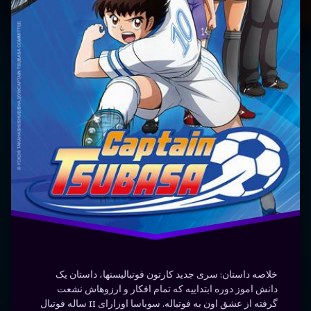
نوشته شده در
دسامبر 25, 2023
توسط
Bot
سریال
دسته بندی ها:
فیلم و
سریال
شجاعت
فوتبال
محبوب
ورزشی
خلاصه داستان: سری جدید کارتون فوتبالیست‎ها، داستان یک
دانش اموز دوره ابتداییه که تمام افکار و ارزوهاش نشعت
گرفته از عشق اون به فوتباله. سوباسا اوزارای 11 ساله فوتبال