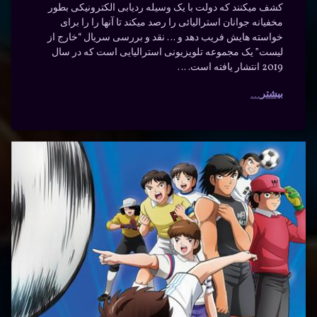
کشف میکنند که دولت با یک وسیله ردیابی الکترونیکی بطور
مخفیانه جوانان استرالیائی را رصد میکند تا آنها را را برای
خواسته هایش فریب دهد و … نقد و بررسی سریال “خارج از
لیست” یک مجموعه تلویزیونی استرالیایی است که در سال
2019 انتشار یافته است. …
بیشتر
دانلود
برچسب‌
دیدگاهتان
خورده
سریال
رهٔ
ن
اکشن
فوتبالیستها
ود
د
ال
انیمیشن
با دوبله
الیستها
فارسی |
جوانان
ه
سی
Captain
دانلود
Capt
Tsubasa
Tsub
دوبله
فارسی