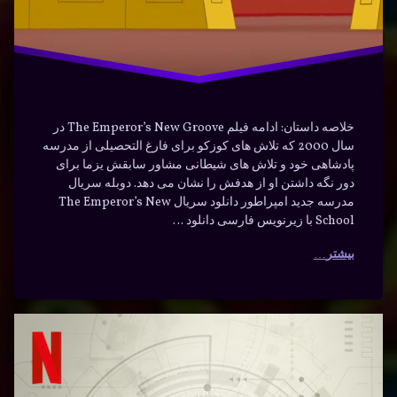
خلاصه داستان: ادامه فیلم The Emperor’s New Groove در
سال 2000 که تلاش های کوزکو برای فارغ التحصیلی از مدرسه
پادشاهی خود و تلاش های شیطانی مشاور سابقش یزما برای
دور نگه داشتن او از هدفش را نشان می دهد. دوبله سریال
مدرسه جدید امپراطور دانلود سریال The Emperor’s New
School با زیرنویس فارسی دانلود …
بیشتر
دانلود
برچسب‌
دیدگاهتان
خورده
سریال
رهٔ
ن
The
خارج از
ود
د
Unlisted
ال