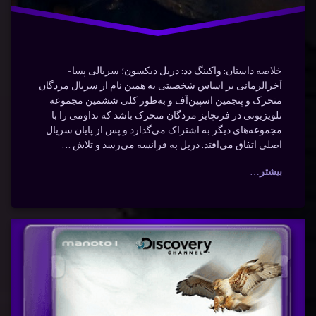
خلاصه داستان: واکینگ دد: دریل دیکسون؛ سریالی پسا-
آخرالزمانی بر اساس شخصیتی به همین نام از سریال مردگان
متحرک و پنجمین اسپین‌آف و به‌طور کلی ششمین مجموعه
تلویزیونی در فرنچایز مردگان متحرک باشد که تداومی را با
مجموعه‌های دیگر به اشتراک می‌گذارد و پس از پایان سریال
اصلی اتفاق می‌افتد. دریل به فرانسه می‌رسد و تلاش …
بیشتر
شکار و
برچسب‌
دیدگاهتان
خورده
بقا با
رهٔ
ن
اکشن
دوبله
ر
د
بقا
فارسی