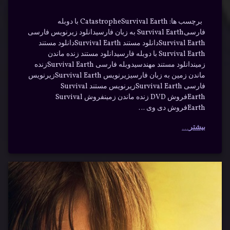
برچسب ها: CatastropheSurvival Earth با دوبله
فارسیSurvival Earth به زبان فارسیدانلود زیرنویس فارسی
Survival Earthدانلود مستند Survival Earthدانلود مستند
Survival Earth با دوبله فارسیدانلود مستند زنده ماندن
زمیندانلود مستند مهندسیدوبله فارسی Survival Earthزنده
ماندن زمین به زبان فارسیزیرنویس Survival Earthزیرنویس
فارسی Survival Earthزیرنویس مستند Survival
Earthفروش DVD زنده ماندن زمینفروش Survival
Earthفروش دی وی …
بیشتر
دانلود
برچسب‌
دیدگاهتان
خورده
سریال
رهٔ
ن
اکشن
واکینگ
ود
د
ال
بقا
دد: دریل
ینگ