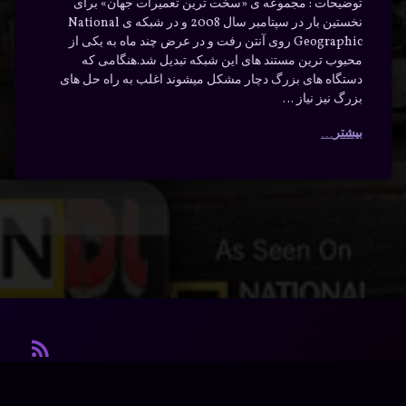
توضیحات : مجموعه ی «سخت ترین تعمیرات جهان» برای
نخستین بار در سپتامبر سال 2008 و در شبکه ی National
Geographic روی آنتن رفت و در عرض چند ماه به یکی از
محبوب ترین مستند های این شبکه تبدیل شد.هنگامی که
دستگاه های بزرگ دچار مشکل میشوند اغلب به راه حل های
بزرگ نیز نیاز …
بیشتر
آر ا
© آرشیو. کلیه‌ی حقوق محفوظ است.