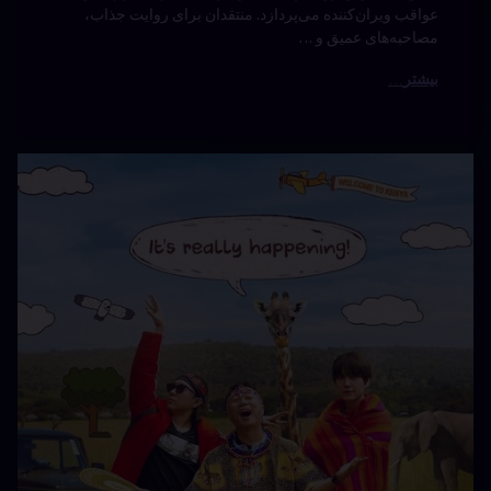
عواقب ویران‌کننده می‌پردازد. منتقدان برای روایت جذاب،
مصاحبه‌های عمیق و …
بیشتر
ریالیتی
دیدگاهتان
شو
رهٔ
ن
Three
یتی
د
Idiots in
Th
Id
Kenya با
Ke
زیرنویس
نویس
فارسی
سی
(2025)
نوشته شده در
دسامبر 27, 2025