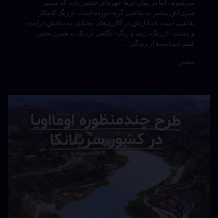
می‌شوند، اما در میان آن‌ها چهره‌ای حضور دارد که مسیر
هنری‌اش بیشتر به نقاشی گره خورده است. ارژنگ کامکار
نقاشی است که آثارش در گالری‌های مختلف به نمایش درآمده
و مستند «ارژنگ، ریتم و رنگ» نگاهی نزدیک به همین بخش
کمتر دیده‌شده از زندگی …
بیشتر
مستند
دیدگاهتان
اومااویا
رهٔ
ن
ند
د
اویا
نوشته شده در
دسامبر 27, 2025
توسط
Bot
دسته بندی ها:
مستند ها
(UPDOC.ir)