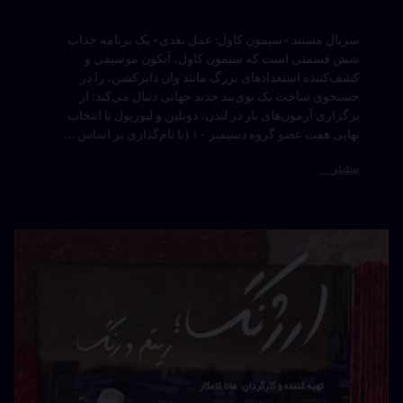
سریال مستند «سیمون کاول: عمل بعدی» یک برنامه جذاب
شش قسمتی است که سیمون کاول، آیکون موسیقی و
کشف‌کننده استعدادهای بزرگ مانند وان دایرکشن، را در
جستجوی ساخت یک بوی‌بند جدید جهانی دنبال می‌کند؛ از
برگزاری آزمون‌های باز در لندن، دوبلین و لیورپول تا انتخاب
نهایی هفت عضو گروه دسیمبر ۱۰ (با نام‌گذاری بر اساس …
بیشتر
مستند
دیدگاهتان
ارژنگ
رهٔ
ن
ریتم و
ند
د
نگ
رنگ
(2021)