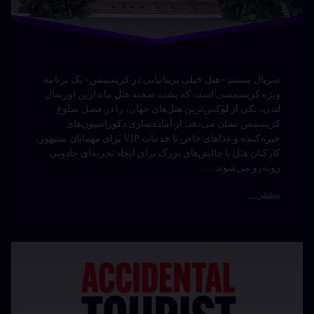
سریال مستند «هتل خیلی بریتانیایی در کریسمس» یک برنامه
ویژه کریسمسی است که پشت صحنه هتل ماندارین اورینتال
لندن، یکی از لوکس‌ترین هتل‌های جهان، را در فصل شلوغ
کریسمس نشان می‌دهد؛ از آماده‌سازی دکوراسیون‌های
خیره‌کننده و غذاهای خاص تا خدمات VIP برای مهمانان مشهور،
کارکنان هتل با چالش‌های بزرگ برای ایجاد تجربه‌ای جادویی
روبه‌رو می‌شوند. …
بیشتر
مستند The
دیدگاهتان
Accidental
رهٔ
ن
Tourist با
ند
د