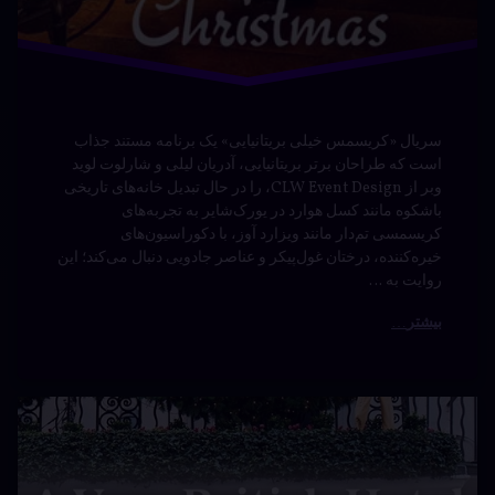
سریال «کریسمس خیلی بریتانیایی» یک برنامه مستند جذاب
است که طراحان برتر بریتانیایی، آدریان لیلی و شارلوت لوید
وبر از CLW Event Design، را در حال تبدیل خانه‌های تاریخی
باشکوه مانند کسل هوارد در یورک‌شایر به تجربه‌های
کریسمسی تم‌دار مانند ویزارد آوز، با دکوراسیون‌های
خیره‌کننده، درختان غول‌پیکر و عناصر جادویی دنبال می‌کند؛ این
روایت به …
بیشتر
مستند A
دیدگاهتان
Very
رهٔ
ن
British
ند
د