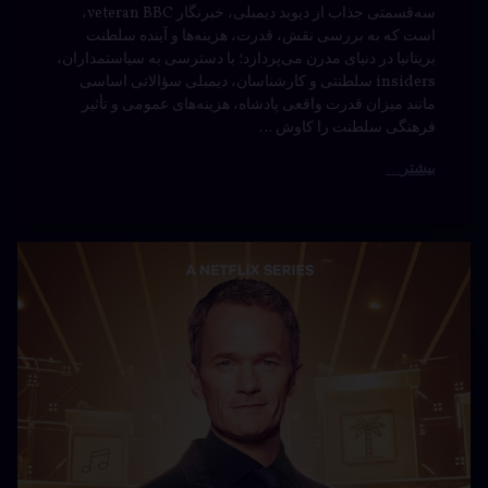
سه‌قسمتی جذاب از دیوید دیمبلی، خبرنگار veteran BBC،
است که به بررسی نقش، قدرت، هزینه‌ها و آینده سلطنت
بریتانیا در دنیای مدرن می‌پردازد؛ با دسترسی به سیاستمداران،
insiders سلطنتی و کارشناسان، دیمبلی سؤالاتی اساسی
مانند میزان قدرت واقعی پادشاه، هزینه‌های عمومی و تأثیر
فرهنگی سلطنت را کاوش …
بیشتر
ریالیتی
دیدگاهتان
شو
رهٔ
ن
What’s
یتی
د
in the
Wha
Box با
زیرنویس
نویس
فارسی
سی