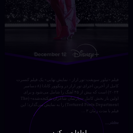
توسط
Bot
دسته بندی ها:
مستند ها
(UPDOC.ir)
فیلم «تیلور سویفت: تور اراز – نمایش نهایی» یک فیلم کنسرت
کامل از آخرین اجرای تور اراز در ونکوور کانادا (۸ دسامبر
۲۰۲۴) است که بیش از ۴۵ آهنگ را شامل می‌شود و برای
اولین بار بخش کامل «دپارتمان شاعران شکنجه‌شده» (The
Tortured Poets Department) را به نمایش می‌گذارد؛ این
فیلم با مدت زمان ۳ …
بیشتر