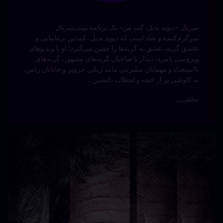
سریال «کیمورا: بازگشت به خط فاب» یک برنامه واقعیت
سرگرم‌کننده است که کیمورا لی سیمونز، آیکون مد و
کارآفرین موفق، را در زندگی پرجنب‌وجوشش دنبال می‌کند؛ از
مدیریت برند Baby Phat، روابط خانوادگی با فرزندانش، تا
ماجراجویی‌های تجاری و لحظات شخصی پر از سبک و انرژی،
این روایت به کاوشی جذاب از بازگشت به صحنه …
بیشتر